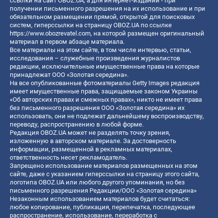
ссылки на сайт OBOZ.UA, а для интернет-изданий - при
получении письменного разрешения на их использование и при
обязательном размещении прямой, открытой для поисковых
систем, гиперссылки на страницу OBOZ.UA по ссылке
https://www.obozrevatel.com
, на которой размещен оригинальный
материал в первом абзаце материала.
Все материалы на этом сайте, в том числе интервью, статьи,
исследования – служебные произведения журналистов
редакции, исключительные имущественные права на которые
принадлежат ООО «Золотая середина».
На все опубликованные фотоматериалы Getty Images редакция
имеет имущественные права, защищаемые законом Украины
«Об авторских правах и смежных правах», никто не имеет права
без письменного разрешения ООО «Золотая середина» их
использовать, они не подлежат дальнейшему воспроизводству,
переводу, распространению в любой форме.
Редакция OBOZ.UA может не разделять точку зрения,
изложенную в авторском материале. За достоверность
информации, размещенной в рекламных материалах,
ответственность несет рекламодатель.
Запрещено использование материалов размещенных на этом
сайте, даже с указанием гиперссылки на страницу этого сайта,
логотипа OBOZ.UA или любого другого упоминания, но без
письменного разрешения Редакции/ООО «Золотая середина»
Незаконным использованием материалов будет считаться:
любое копирование, публикация, перепечатка, последующее
распространение, использование, переработка с