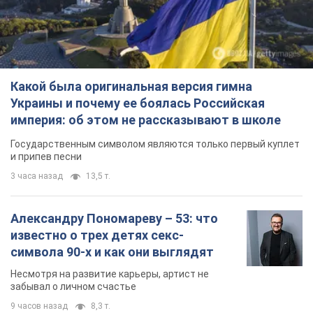
Государственным символом являются только первый куплет
и припев песни
3 часа назад
13,5 т.
Александру Пономареву – 53: что
известно о трех детях секс-
символа 90-х и как они выглядят
Несмотря на развитие карьеры, артист не
забывал о личном счастье
9 часов назад
8,3 т.
В ПриватБанке рассказали,
действительны ли доллары 1996
года: принимают ли обменники и
банки такие купюры
Что делать, если банки и обменники не
принимают старые доллары
10 часов назад
73,8 т.