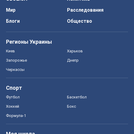
Запорожье
Днепр
Черкассы
Спорт
Футбол
Баскетбол
Хоккей
Бокс
Формула-1
Моя школа
ГДЗ
Учебники
Онлайн уроки
ДПА
ЗНО
НМТ
СНГ решебники
Авто