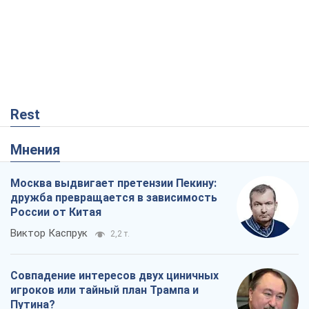
Мнения
Москва выдвигает претензии Пекину:
дружба превращается в зависимость
России от Китая
Виктор Каспрук
2,2 т.
Совпадение интересов двух циничных
игроков или тайный план Трампа и
Путина?
Виктор Швец
15,2 т.
В плену собственных мифов: как
Константиновка стала главной
идеологической ловушкой для
российских оккупантов
Дмитрий Снегирев
414