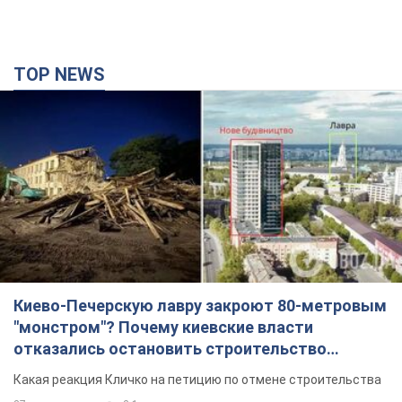
Киево-Печерскую лавру закроют 80-метровым
"монстром"? Почему киевские власти
отказались остановить строительство
небоскреба "московского верующего"
Какая реакция Кличко на петицию по отмене строительства
37 минут назад
2,1 т.
Российская армия совершила массированную
атаку на Одессу: горела историческая часть
города, есть пострадавшие. Фото и видео
Для террора враг применил ракеты и дроны
2 часа назад
51,5 т.