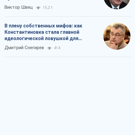
Рекрутинг: обновленный и, похоже,
полезный вражеский опыт, или
Диалектика требовательной трусости
Александр Кирш
693
Ни оружия, ни людей: как Лукашенко
создает новую армию