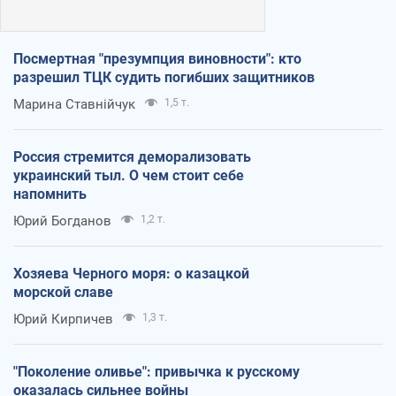
Посмертная "презумпция виновности": кто
разрешил ТЦК судить погибших защитников
Марина Ставнійчук
1,5 т.
Россия стремится деморализовать
украинский тыл. О чем стоит себе
напомнить
Юрий Богданов
1,2 т.
Хозяева Черного моря: о казацкой
морской славе
Юрий Кирпичев
1,3 т.
"Поколение оливье": привычка к русскому
оказалась сильнее войны