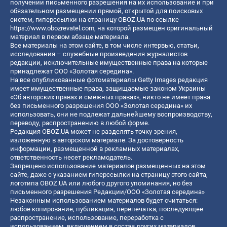
получении письменного разрешения на их использование и при
обязательном размещении прямой, открытой для поисковых
систем, гиперссылки на страницу OBOZ.UA по ссылке
https://www.obozrevatel.com
, на которой размещен оригинальный
материал в первом абзаце материала.
Все материалы на этом сайте, в том числе интервью, статьи,
исследования – служебные произведения журналистов
редакции, исключительные имущественные права на которые
принадлежат ООО «Золотая середина».
На все опубликованные фотоматериалы Getty Images редакция
имеет имущественные права, защищаемые законом Украины
«Об авторских правах и смежных правах», никто не имеет права
без письменного разрешения ООО «Золотая середина» их
использовать, они не подлежат дальнейшему воспроизводству,
переводу, распространению в любой форме.
Редакция OBOZ.UA может не разделять точку зрения,
изложенную в авторском материале. За достоверность
информации, размещенной в рекламных материалах,
ответственность несет рекламодатель.
Запрещено использование материалов размещенных на этом
сайте, даже с указанием гиперссылки на страницу этого сайта,
логотипа OBOZ.UA или любого другого упоминания, но без
письменного разрешения Редакции/ООО «Золотая середина»
Незаконным использованием материалов будет считаться:
любое копирование, публикация, перепечатка, последующее
распространение, использование, переработка с
использованием, включением в состав других материалов,