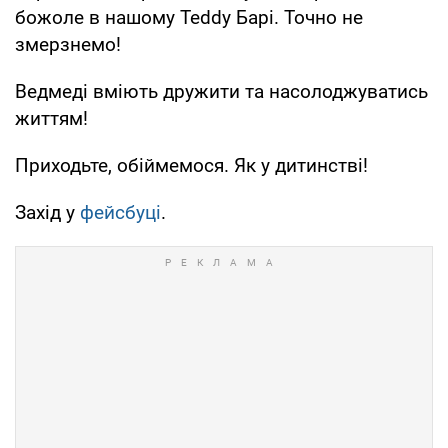
божоле в нашому Teddy Барі. Точно не
змерзнемо!
Ведмеді вміють дружити та насолоджуватись
життям!
Приходьте, обіймемося. Як у дитинстві!
Захід у
фейсбуці
.