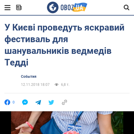
У Києві проведуть яскравий
фестиваль для
шанувальників ведмедів
Тедді
События
12.11.2018 18:07
6,8 т.
0