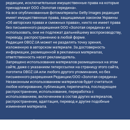
редакции, исключительные имущественные права на которые
принадлежат ООО «Золотая середина».
На все опубликованные фотоматериалы Getty Images редакция
имеет имущественные права, защищаемые законом Украины
«Об авторских правах и смежных правах», никто не имеет права
без письменного разрешения ООО «Золотая середина» их
использовать, они не подлежат дальнейшему воспроизводству,
переводу, распространению в любой форме.
Редакция OBOZ.UA может не разделять точку зрения,
изложенную в авторском материале. За достоверность
информации, размещенной в рекламных материалах,
ответственность несет рекламодатель.
Запрещено использование материалов размещенных на этом
сайте, даже с указанием гиперссылки на страницу этого сайта,
логотипа OBOZ.UA или любого другого упоминания, но без
письменного разрешения Редакции/ООО «Золотая середина»
Незаконным использованием материалов будет считаться:
любое копирование, публикация, перепечатка, последующее
распространение, использование, переработка с
использованием, включением в состав других материалов,
распространение, адаптация, перевод и другие подобные
изменения материала.
Название онлайн медиа — «OBOZ.UA»
- субъект в сфере онлайн медиа;