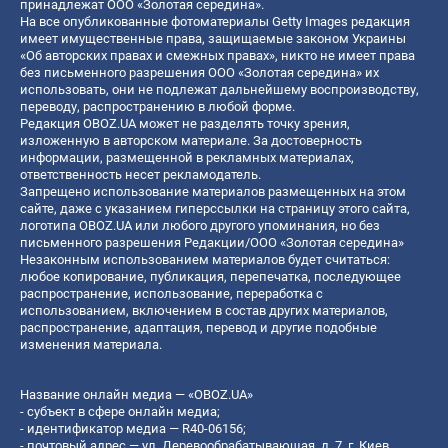
принадлежат ООО «Золотая середина».
На все опубликованные фотоматериалы Getty Images редакция
имеет имущественные права, защищаемые законом Украины
«Об авторских правах и смежных правах», никто не имеет права
без письменного разрешения ООО «Золотая середина» их
использовать, они не подлежат дальнейшему воспроизводству,
переводу, распространению в любой форме.
Редакция OBOZ.UA может не разделять точку зрения,
изложенную в авторском материале. За достоверность
информации, размещенной в рекламных материалах,
ответственность несет рекламодатель.
Запрещено использование материалов размещенных на этом
сайте, даже с указанием гиперссылки на страницу этого сайта,
логотипа OBOZ.UA или любого другого упоминания, но без
письменного разрешения Редакции/ООО «Золотая середина»
Незаконным использованием материалов будет считаться:
любое копирование, публикация, перепечатка, последующее
распространение, использование, переработка с
использованием, включением в состав других материалов,
распространение, адаптация, перевод и другие подобные
изменения материала.
Название онлайн медиа — «OBOZ.UA»
- субъект в сфере онлайн медиа;
- идентификатор медиа — R40-06156;
- почтовый адрес — ул. Деревообрабатывающая, д. 7, г. Киев,