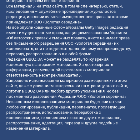
материал в первом абзаце материала.
Все материалы на этом сайте, в том числе интервью, статьи,
исследования – служебные произведения журналистов
редакции, исключительные имущественные права на которые
принадлежат ООО «Золотая середина».
На все опубликованные фотоматериалы Getty Images редакция
имеет имущественные права, защищаемые законом Украины
«Об авторских правах и смежных правах», никто не имеет права
без письменного разрешения ООО «Золотая середина» их
использовать, они не подлежат дальнейшему воспроизводству,
переводу, распространению в любой форме.
Редакция OBOZ.UA может не разделять точку зрения,
изложенную в авторском материале. За достоверность
информации, размещенной в рекламных материалах,
ответственность несет рекламодатель.
Запрещено использование материалов размещенных на этом
сайте, даже с указанием гиперссылки на страницу этого сайта,
логотипа OBOZ.UA или любого другого упоминания, но без
письменного разрешения Редакции/ООО «Золотая середина»
Незаконным использованием материалов будет считаться:
любое копирование, публикация, перепечатка, последующее
распространение, использование, переработка с
использованием, включением в состав других материалов,
распространение, адаптация, перевод и другие подобные
изменения материала.