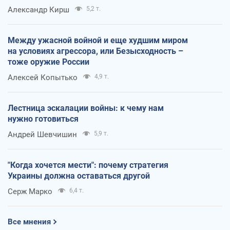
Александр Кирш
5,2 т.
Между ужасной войной и еще худшим миром
на условиях агрессора, или Безысходность –
тоже оружие России
Алексей Копытько
4,9 т.
Лестница эскалации войны: к чему нам
нужно готовиться
Андрей Шевчишин
5,9 т.
"Когда хочется мести": почему стратегия
Украины должна оставаться другой
Серж Марко
6,4 т.
Все мнения