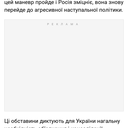
цей маневр пройде і Росія зміцніє, вона знову
перейде до агресивної наступальної політики.
Ці обставини диктують для України нагальну