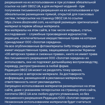
разрешения на их использование и при условии обязательной
ссылки на сайт OBOZ.UA, а для интернет-изданий - при
получении письменного разрешения на их использование и при
обязательном размещении прямой, открытой для поисковых
систем, гиперссылки на страницу OBOZ.UA по ссылке
https://www.obozrevatel.com
, на которой размещен оригинальный
материал в первом абзаце материала.
Все материалы на этом сайте, в том числе интервью, статьи,
исследования – служебные произведения журналистов
редакции, исключительные имущественные права на которые
принадлежат ООО «Золотая середина».
На все опубликованные фотоматериалы Getty Images редакция
имеет имущественные права, защищаемые законом Украины
«Об авторских правах и смежных правах», никто не имеет права
без письменного разрешения ООО «Золотая середина» их
использовать, они не подлежат дальнейшему воспроизводству,
переводу, распространению в любой форме.
Редакция OBOZ.UA может не разделять точку зрения,
изложенную в авторском материале. За достоверность
информации, размещенной в рекламных материалах,
ответственность несет рекламодатель.
Запрещено использование материалов размещенных на этом
сайте, даже с указанием гиперссылки на страницу этого сайта,
логотипа OBOZ.UA или любого другого упоминания, но без
письменного разрешения Редакции/ООО «Золотая середина»
Незаконным использованием материалов будет считаться: