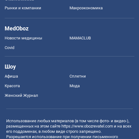
Рынки и компании
Mакроэкономика
MedOboz
Новости медицины
MAMACLUB
Covid
Шоу
Афиша
Сплетни
Красота
Мода
Женский Журнал
Использование любых материалов (в том числе фото- и видео-),
размещенных на этом сайте
https://www.obozrevatel.com
и на всех
его поддоменах, в любом виде строго запрещено.
Разрешается использование при получении письменного