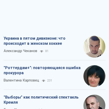
Александр Кирш
4,6 т.
Все мнения
О компании
Команда
Правовая информация
Политика
конфиденциальности
Реклама на сайте
Документы
Редакционная политика
Журналисты OBOZ.UA на месте
событий
OBOZ.UA
Политика