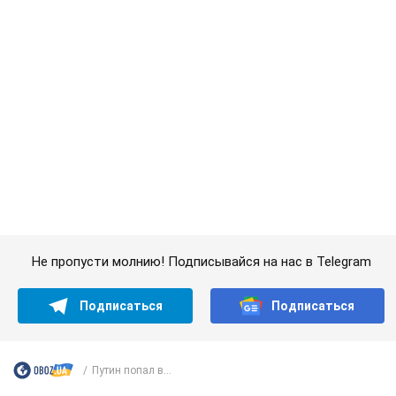
Украинцы массово переносят свои мобильные
номера на одного и того же оператора: на
какой чаще всего переходят
Мобильные тарифы достигли критического предела
9.08.2026 23:48
68,7 т.
Украинцев планируют отселять из
квартир: "слуга народа" рассказала,
кто будет принимать решение о
сносе домов
Зачем жилища украинцев хотят сносить
9.08.2026 23:18
61,0 т.