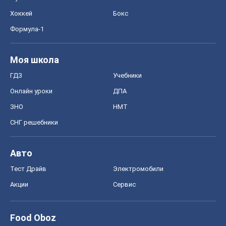
Рынки и компании
Mакроэкономика
MedOboz
Новости медицины
MAMACLUB
Шоу
Афиша
Сплетни
Красота
Мода
Женский Журнал