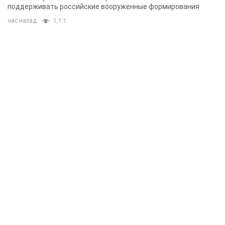
Rest
Мнения
Блокада за блокаду, или Закрытое
Черное море – пора закрывать России
Балтику
Игорь Луценко
1,8 т.
Скрытая мобилизация и провокации
против Польши и стран Балтии: что
стоит за новыми планами Кремля