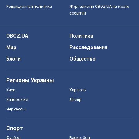
ГДЗ
Учебники
Онлайн уроки
ДПА
ЗНО
НМТ
СНГ решебники
Авто
Тест Драйв
Электромобили
Акции
Сервис
Food Oboz
Рецепты
Напитки
Диеты
Экономика