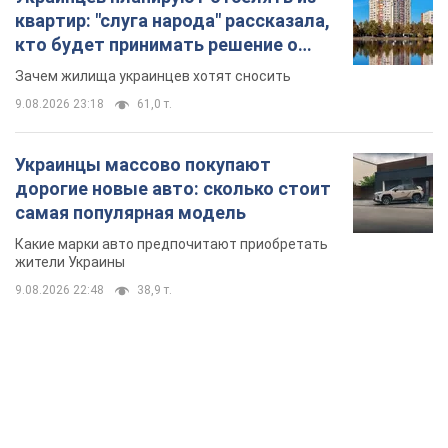
TOP NEWS
Дроны нанесли удар по НПЗ в Нижнекамске,
произошел пожар: Генштаб раскрыл
подробности атаки. Фото и видео
Местные жители активно публиковали фото и видео
29 минут назад
7,1 т.