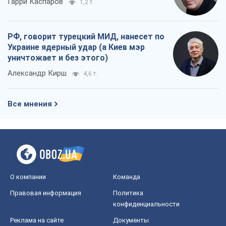
Мир
Расследования
Блоги
Общество
Регионы Украины
Киев
Харьков
Запорожье
Днепр
Черкассы
Спорт
Футбол
Баскетбол
Хоккей
Бокс
Формула-1
Моя школа