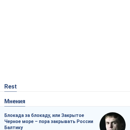
Вадим Денисенко
2,8 т.
От Patriot до стратегии победы: что
мешает Украине закрыть небо и как
завершить войну
Игорь Яковенко
459