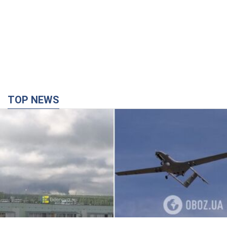
Разрушены дома: в Харьковской области в
результате вражеской атаки погибли пять
человек. Фото
Правоохранители документируют последствия атаки и
фиксируют военное преступление
40 минут назад
1,2 т.
СБУ задержала блогера, который
корректировал российские удары в Донецкой
области. Фото
Также злоумышленник агитировал местных жителей
поддерживать российские вооруженные формирования
час назад
1,1 т.