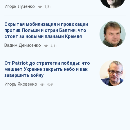
Украина в пятом дивизионе: что
происходит в женском хоккее
Александр Чеканов
81
"Роттердам+": повторяющаяся ошибка
прокурора
Валентина Карповец
231
"Выборы" как политический спектакль
Кремля
Гарри Каспаров
1,2 т.
РФ, говорит турецкий МИД, нанесет по
Украине ядерный удар (а Киев мэр
уничтожает и без этого)