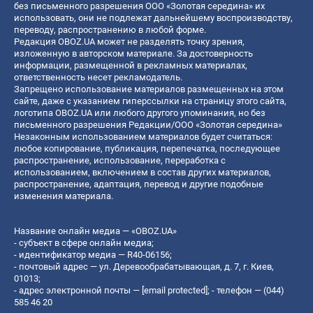
без письменного разрешения ООО «Золотая середина» их
использовать, они не подлежат дальнейшему воспроизводству,
переводу, распространению в любой форме.
Редакция OBOZ.UA может не разделять точку зрения,
изложенную в авторском материале. За достоверность
информации, размещенной в рекламных материалах,
ответственность несет рекламодатель.
Запрещено использование материалов размещенных на этом
сайте, даже с указанием гиперссылки на страницу этого сайта,
логотипа OBOZ.UA или любого другого упоминания, но без
письменного разрешения Редакции/ООО «Золотая середина»
Незаконным использованием материалов будет считаться:
любое копирование, публикация, перепечатка, последующее
распространение, использование, переработка с
использованием, включением в состав других материалов,
распространение, адаптация, перевод и другие подобные
изменения материала.
Название онлайн медиа — «OBOZ.UA»
- субъект в сфере онлайн медиа;
- идентификатор медиа — R40-06156;
- почтовый адрес — ул. Деревообрабатывающая, д. 7, г. Киев,
01013;
- адрес электронной почты —
[email protected]
; - телефон — (044)
585 46 20