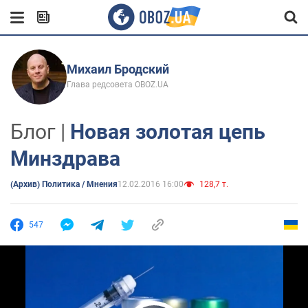
Михаил Бродский
Глава редсовета OBOZ.UA
Блог |
Новая золотая цепь
Минздрава
(Архив) Политика / Мнения
12.02.2016 16:00
128,7 т.
547