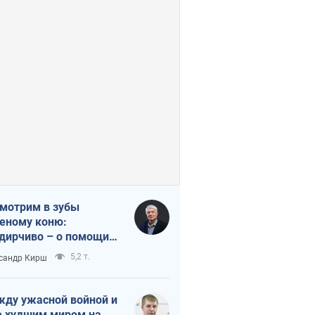
мотрим в зубы
еному коню:
дирчиво – о помощи
аине
5,2 т.
сандр Кирш
ду ужасной войной и
 худшим миром на