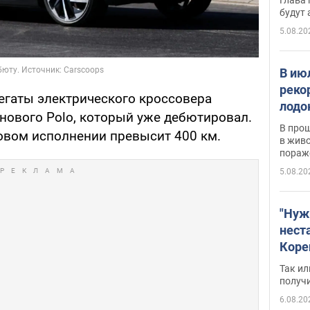
будут
5.08.20
В ию
реко
регаты электрического кроссовера
лодо
е нового Polo, который уже дебютировал.
обна
В про
повом исполнении превысит 400 км.
в живо
пораж
5.08.20
"Нуж
нест
Коре
бизн
Так ил
имею
получ
пом
6.08.20