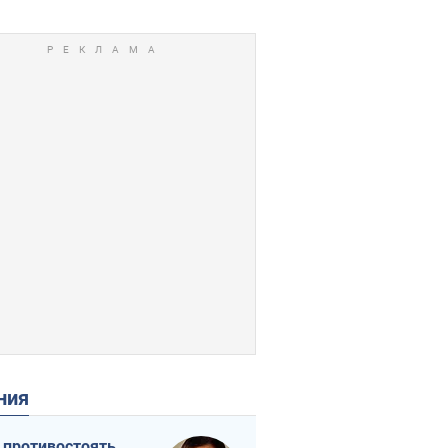
ения
 противостоять