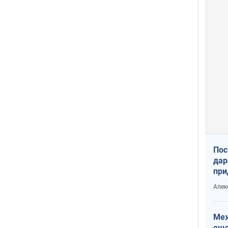
Пос
дар
при
Укр
Алек
Меж
еще