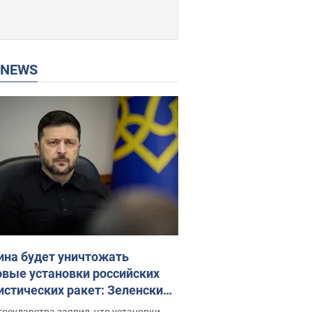
P NEWS
ина будет уничтожать
овые установки российских
истических ракет: Зеленский
ел заседание СНБО
государства заявил, что установки