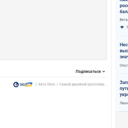
рос
бал
Вита
1
Нес
выс
зна
Ольг
Подписаться
Зап
Авто Oboz
Самый дешевый кроссовер...
пут
укр
Леон