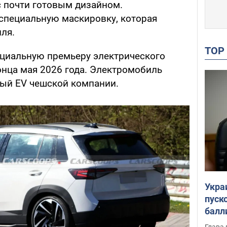
с почти готовым дизайном.
специальную маскировку, которая
ля.
TO
циальную премьеру электрического
онца мая 2026 года. Электромобиль
ный EV чешской компании.
Укра
пуск
балл
пров
Глава 