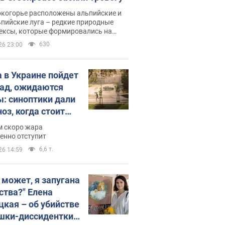
окогорье расположены альпийские и
пийские луга – редкие природные
ексы, которые формировались на
ении сотен лет
630
26 23:00
 в Украине пойдет
пад, ожидаются
ы: синоптики дали
оз, когда стоит
ать изменения
м скоро жара
ды
енно отступит
6,6 т.
26 14:59
, может, я запугана
ства?" Елена
цкая – об убийстве
шки-диссидентки