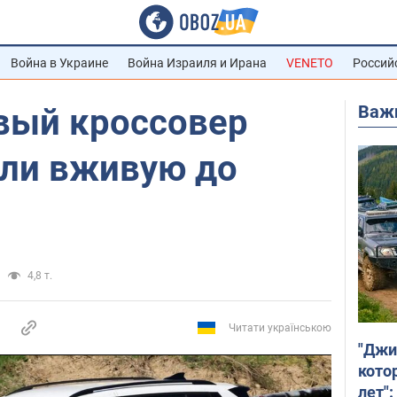
Война в Украине
Война Израиля и Ирана
VENETO
Россий
Важ
вый кроссовер
али вживую до
4,8 т.
Читати українською
"Джи
кото
лет":