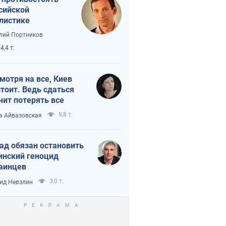
сийской
листике
лий Портников
4,4 т.
мотря на все, Киев
тоит. Ведь сдаться
чит потерять все
9,8 т.
а Айвазовская
ад обязан остановить
инский геноцид
аинцев
3,0 т.
ид Невзлин