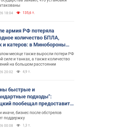
 атакованы
135,6 т.
26 18:04
ле армия РФ потеряла
рдное количество БПЛА,
к и катеров: в Минобороны
родовали статистику
шлом месяце также выросли потери РФ
й силе и танках, а также количество
ений на большом расстоянии
4,9 т.
26 20:02
ны быстрые и
андартные подходы":
цкий пообещал предоставить
есу приоритетный доступ к
и иначе, бизнес после обстрелов
щимся складским
ит поддержку
ещениям
1,3 т.
26 00:08