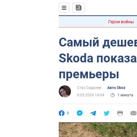
Герои войны
Самый деше
Skoda показ
премьеры
Стас Сидилев
Авто Oboz
8.05.2026 14:04
1 минута
0