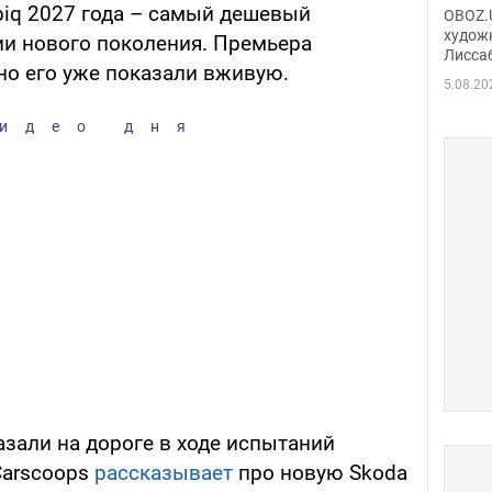
Аллы
iq 2027 года – самый дешевый
OBOZ.U
сына
худож
и нового поколения. Премьера
Лисса
Порт
но его уже показали вживую.
деть
5.08.20
идео дня
зали на дороге в ходе испытаний
Carscoops
рассказывает
про новую Skoda