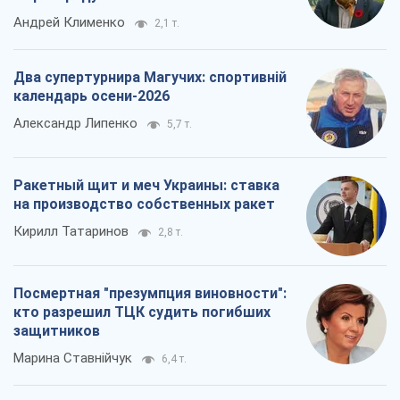
Андрей Клименко
2,1 т.
Два супертурнира Магучих: спортивній
календарь осени-2026
Александр Липенко
5,7 т.
Ракетный щит и меч Украины: ставка
на производство собственных ракет
Кирилл Татаринов
2,8 т.
Посмертная "презумпция виновности":
кто разрешил ТЦК судить погибших
защитников
Марина Ставнійчук
6,4 т.