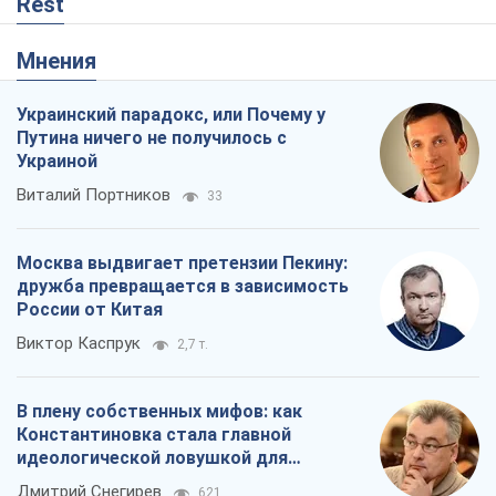
Rest
Мнения
Украинский парадокс, или Почему у
Путина ничего не получилось с
Украиной
Виталий Портников
33
Москва выдвигает претензии Пекину:
дружба превращается в зависимость
России от Китая
Виктор Каспрук
2,7 т.
В плену собственных мифов: как
Константиновка стала главной
идеологической ловушкой для
российских оккупантов
Дмитрий Снегирев
621