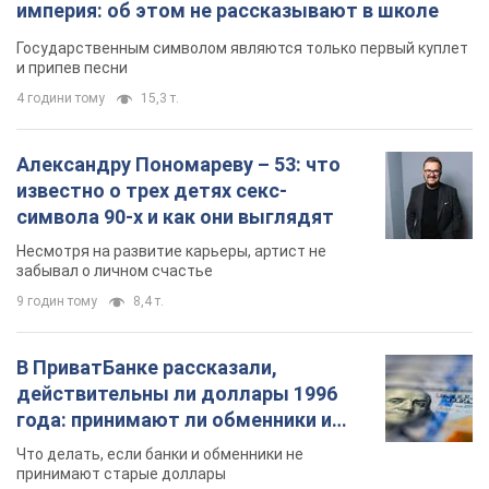
империя: об этом не рассказывают в школе
Государственным символом являются только первый куплет
и припев песни
4 години тому
15,3 т.
Александру Пономареву – 53: что
известно о трех детях секс-
символа 90-х и как они выглядят
Несмотря на развитие карьеры, артист не
забывал о личном счастье
9 годин тому
8,4 т.
В ПриватБанке рассказали,
действительны ли доллары 1996
года: принимают ли обменники и
банки такие купюры
Что делать, если банки и обменники не
принимают старые доллары