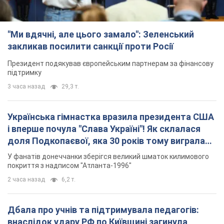
"Ми вдячні, але цього замало": Зеленський
закликав посилити санкції проти Росії
Президент подякував європейським партнерам за фінансову
підтримку
3 часа назад
29,3 т.
Українська гімнастка вразила президента США
і вперше почула "Слава Україні"! Як склалася
доля Подкопаєвої, яка 30 років тому виграла
"золото" Олімпіади
У фанатів донеччанки зберігся великий шматок килимового
покриття з надписом "Атланта-1996"
2 часа назад
6,2 т.
Дбала про учнів та підтримувала педагогів:
внаслідок удару РФ по Київщині загинула