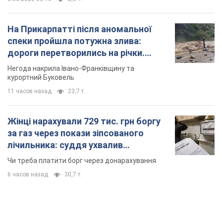
На Прикарпатті після аномальної
спеки пройшла потужна злива:
дороги перетворились на річки.
Відео
Негода накрила Івано-Франківщину та
курортний Буковель
11 часов назад
23,7 т.
Жінці нарахували 729 тис. грн боргу
за газ через покази зіпсованого
лічильника: суддя ухвалив
неочікуване рішення
Чи треба платити борг через донарахування
6 часов назад
30,7 т.