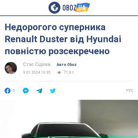
Недорогого суперника
Renault Duster від Hyundai
повністю розсекречено
Стас Сіділєв
Авто Oboz
9.01.2024 16:35
71,8 т.
1
РУС