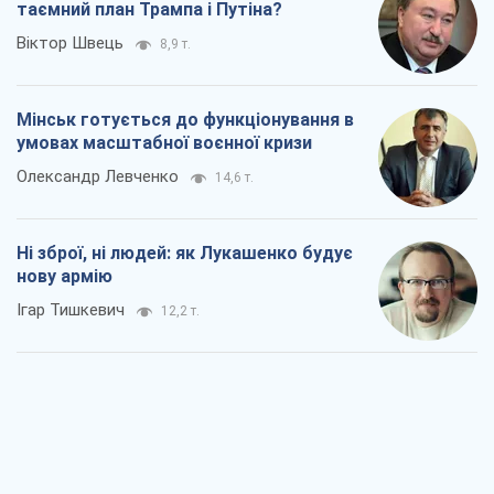
таємний план Трампа і Путіна?
Віктор Швець
8,9 т.
Мінськ готується до функціонування в
умовах масштабної воєнної кризи
Олександр Левченко
14,6 т.
Ні зброї, ні людей: як Лукашенко будує
нову армію
Ігар Тишкевич
12,2 т.