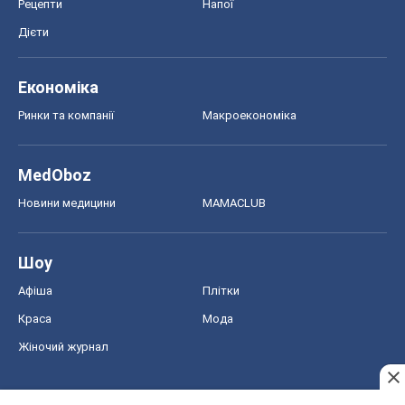
Рецепти
Напої
Дієти
Економіка
Ринки та компанії
Макроекономіка
MedOboz
Новини медицини
MAMACLUB
Шоу
Афіша
Плітки
Краса
Мода
Жіночий журнал