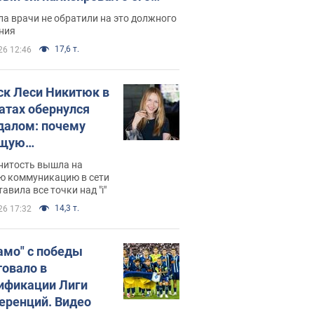
ессивном" раке
а врачи не обратили на это должного
ния
17,6 т.
26 12:46
ск Леси Никитюк в
атах обернулся
далом: почему
ущую
раведливо
нитость вышла на
йтили
ю коммуникацию в сети
тавила все точки над "i"
14,3 т.
26 17:32
амо" с победы
товало в
ификации Лиги
еренций. Видео