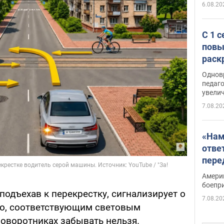
6.08.20
С 1 
повы
раск
Однов
педаг
увелич
7.08.20
«Нам
отве
пере
Patri
Амери
боепр
 подъехав к перекрестку, сигнализирует о
7.08.20
во, соответствующим световым
поворотниках забывать нельзя.