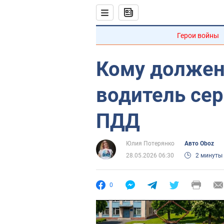
Герои войны
Кому должен
водитель сер
ПДД
Юлия Потерянко
Авто Oboz
28.05.2026 06:30
2 минуты
0