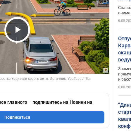
"агр
Сначал
внима
6.08.20
Play Video
Отпу
Карп
скан
вед
несп
Знаме
захе
пряму
и расс
6.08.20
рсе главного – подпишитесь на Новини на
"Дин
стар
Подписаться
квал
конф