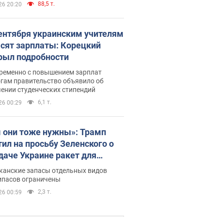
88,5 т.
26 20:20
сентября украинским учителям
сят зарплаты: Корецкий
рыл подробности
ременно с повышением зарплат
огам правительство объявило об
ении студенческих стипендий
6,1 т.
26 00:29
 они тоже нужны»: Трамп
тил на просьбу Зеленского о
даче Украине ракет для
ot
канские запасы отдельных видов
ипасов ограничены
2,3 т.
26 00:59