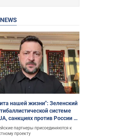
P NEWS
ита нашей жизни": Зеленский
нтибаллистической системе
JA, санкциях против России и
ержке аграриев. Видео
ейские партнеры присоединяются к
стному проекту