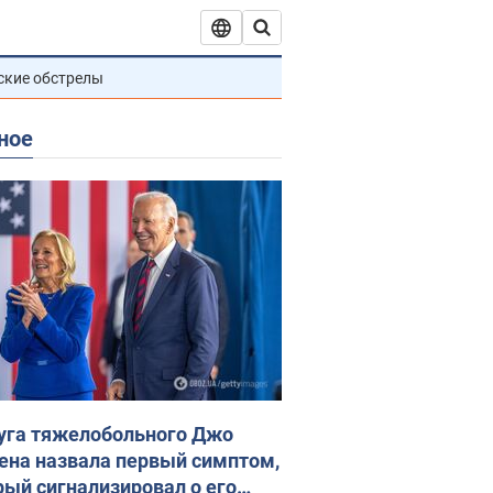
ские обстрелы
ное
уга тяжелобольного Джо
ена назвала первый симптом,
рый сигнализировал о его