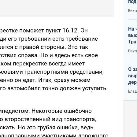
под
кри
Викт
лог
На 
рестке поможет пункт 16.12. Он
выс
ди его требований есть требование
Тра
ается с правой стороны. Это так
Викт
твия справа. Но и здесь есть свое
аком перекрестке всегда имеет
О з
ьсовыми транспортными средствами,
выр
менно он едет. Итак, сразу можем
дер
ого автомобиля точно должен уступить
что
Влад
Тер
сипедистом. Некоторые ошибочно
то второстепенный вид транспорта,
кать. Но это грубая ошибка, ведь
олноправными участниками дорожного