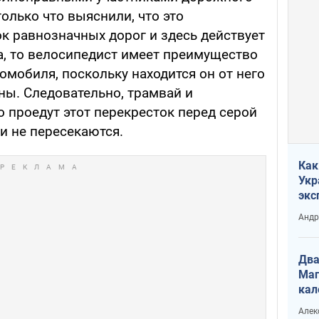
олько что выяснили, что это
к равнозначных дорог и здесь действует
а, то велосипедист имеет преимущество
омобиля, поскольку находится он от него
оны. Следовательно, трамвай и
 проедут этот перекресток перед серой
и не пересекаются.
Как
Укр
экс
неф
Андр
Два
Маг
кал
Алек