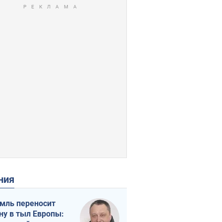
ения
мль переносит
ну в тыл Европы: