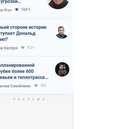
 угрозой
тическая
10,9 т.
ор Ягун
истика
чьей стороне истории
тупает Дональд
мп?
9,2 т.
ор Каспрук
апланированной
убке более 600
евьев и теплотрассе:
 происходит на
762
ислав Самойленко
емках в Киеве