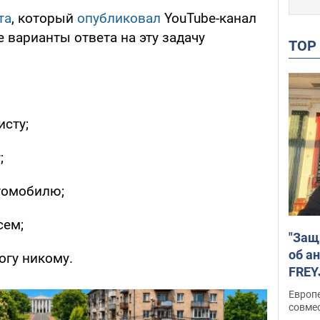
та
, который
опубликовал
YouTube-канал
е варианты ответа на эту задачу
TO
сту;
;
томобилю;
сем;
"Защ
об а
огу никому.
FREY
подд
Европ
совме