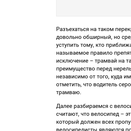
Разъехаться на таком перек
довольно обширный, но сре
уступить тому, кто приближ
называемое правило препятс
исключение – трамвай на т
преимущество перед нерел
независимо от того, куда и
отметить, что водитель сер
трамваю.
Далее разбираемся с вело
считают, что велосипед – э
который должен всех пропус
велосипедисты являются п