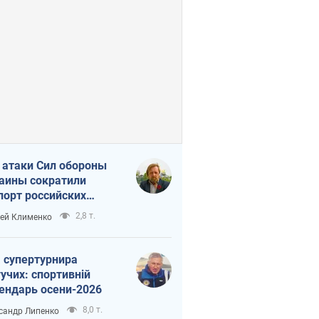
 атаки Сил обороны
аины сократили
порт российских
тепродуктов
2,8 т.
ей Клименко
 супертурнира
учих: спортивній
ендарь осени-2026
8,0 т.
сандр Липенко