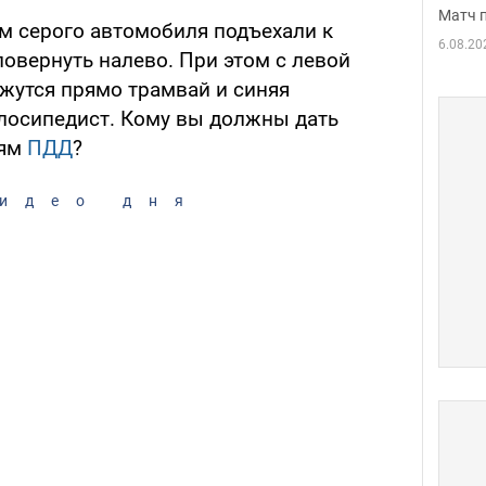
Матч 
ем серого автомобиля подъехали к
6.08.20
повернуть налево. При этом с левой
жутся прямо трамвай и синяя
елосипедист. Кому вы должны дать
иям
ПДД
?
идео дня