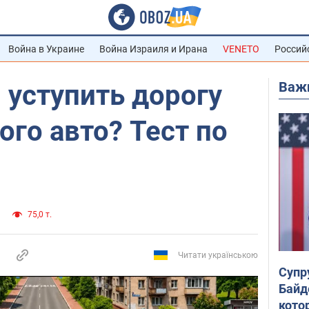
Война в Украине
Война Израиля и Ирана
VENETO
Россий
Важ
 уступить дорогу
ого авто? Тест по
75,0 т.
Читати українською
Супр
Байд
кото