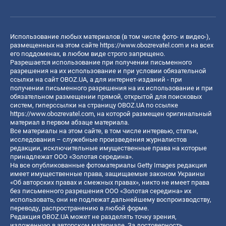
Использование любых материалов (в том числе фото- и видео-),
размещенных на этом сайте
https://www.obozrevatel.com
и на всех
его поддоменах, в любом виде строго запрещено.
Разрешается использование при получении письменного
разрешения на их использование и при условии обязательной
ссылки на сайт OBOZ.UA, а для интернет-изданий - при
получении письменного разрешения на их использование и при
обязательном размещении прямой, открытой для поисковых
систем, гиперссылки на страницу OBOZ.UA по ссылке
https://www.obozrevatel.com
, на которой размещен оригинальный
материал в первом абзаце материала.
Все материалы на этом сайте, в том числе интервью, статьи,
исследования – служебные произведения журналистов
редакции, исключительные имущественные права на которые
принадлежат ООО «Золотая середина».
На все опубликованные фотоматериалы Getty Images редакция
имеет имущественные права, защищаемые законом Украины
«Об авторских правах и смежных правах», никто не имеет права
без письменного разрешения ООО «Золотая середина» их
использовать, они не подлежат дальнейшему воспроизводству,
переводу, распространению в любой форме.
Редакция OBOZ.UA может не разделять точку зрения,
изложенную в авторском материале. За достоверность