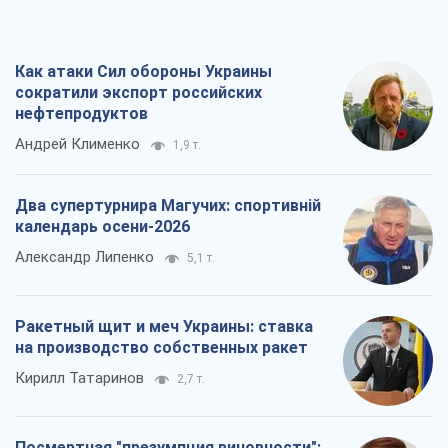
Ракетный щит и меч Украины: ставка
на производство собственных ракет
Кирилл Татаринов
2,7 т.
Посмертная "презумпция виновности":
кто разрешил ТЦК судить погибших
защитников
Марина Ставнійчук
6,1 т.
Все мнения