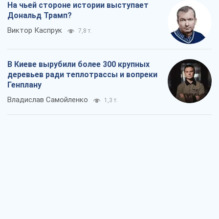
Как атаки Сил обороны Украины
сократили экспорт российских
нефтепродуктов
Андрей Клименко
1,9 т.
Два супертурнира Магучих: спортивній
календарь осени-2026
Александр Липенко
5,1 т.