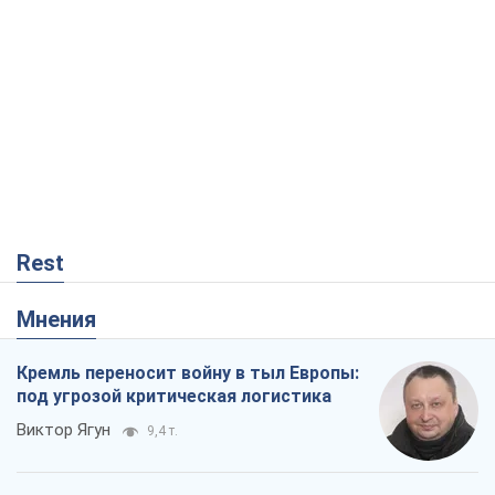
Мнения
Кремль переносит войну в тыл Европы:
под угрозой критическая логистика
Виктор Ягун
9,4 т.
На чьей стороне истории выступает
Дональд Трамп?
Виктор Каспрук
7,8 т.
В Киеве вырубили более 300 крупных
деревьев ради теплотрассы и вопреки
Генплану
Владислав Самойленко
1,3 т.