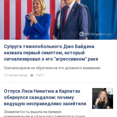
12 часов назад
14,9 т.
Отпуск Леси Никитюк в Карпатах
обернулся скандалом: почему
ведущую несправедливо захейтили
Знаменитость вышла на прямую
коммуникацию в сети и расставила все точки
над "i"
7 часов назад
11,8 т.
Не только из-за зарплаты: почему
украинцы не спешат соглашаться на
вакансии
Чего больше всего не хватает на рынке труда
9 часов назад
3,1 т.