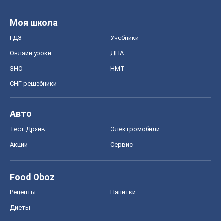
Тест Драйв
Электромобили
Акции
Сервис
Food Oboz
Рецепты
Напитки
Диеты
Экономика
Рынки и компании
Mакроэкономика
MedOboz
Новости медицины
MAMACLUB
Шоу
Афиша
Сплетни