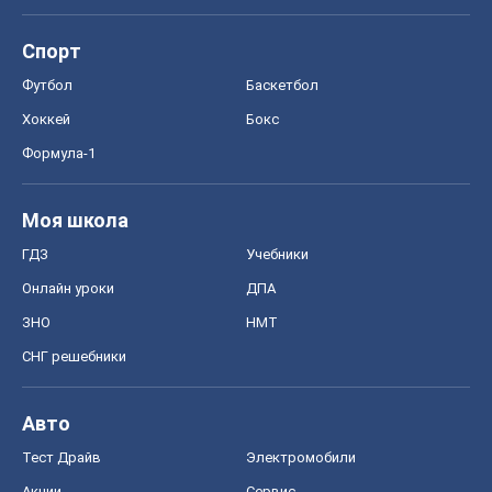
Спорт
Футбол
Баскетбол
Хоккей
Бокс
Формула-1
Моя школа
ГДЗ
Учебники
Онлайн уроки
ДПА
ЗНО
НМТ
СНГ решебники
Авто
Тест Драйв
Электромобили
Акции
Сервис