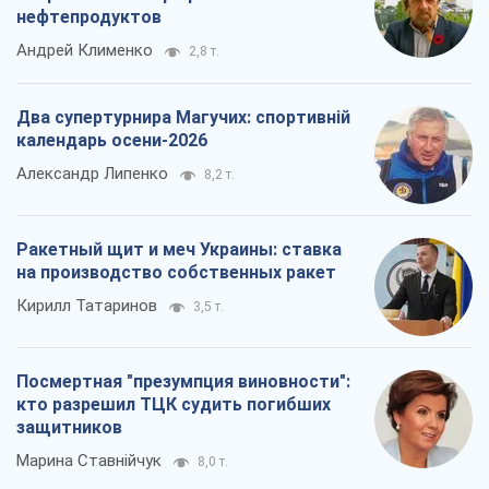
нефтепродуктов
Андрей Клименко
2,8 т.
Два супертурнира Магучих: спортивній
календарь осени-2026
Александр Липенко
8,2 т.
Ракетный щит и меч Украины: ставка
на производство собственных ракет
Кирилл Татаринов
3,5 т.
Посмертная "презумпция виновности":
кто разрешил ТЦК судить погибших
защитников
Марина Ставнійчук
8,0 т.