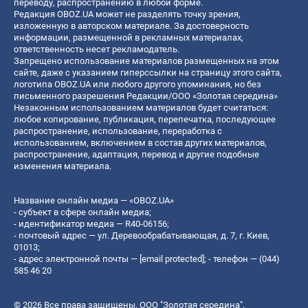
переводу, распространению в любой форме.
Редакция OBOZ.UA может не разделять точку зрения,
изложенную в авторском материале. За достоверность
информации, размещенной в рекламных материалах,
ответственность несет рекламодатель.
Запрещено использование материалов размещенных на этом
сайте, даже с указанием гиперссылки на страницу этого сайта,
логотипа OBOZ.UA или любого другого упоминания, но без
письменного разрешения Редакции/ООО «Золотая середина»
Незаконным использованием материалов будет считаться:
любое копирование, публикация, перепечатка, последующее
распространение, использование, переработка с
использованием, включением в состав других материалов,
распространение, адаптация, перевод и другие подобные
изменения материала.
Название онлайн медиа — «OBOZ.UA»
- субъект в сфере онлайн медиа;
- идентификатор медиа — R40-06156;
- почтовый адрес — ул. Деревообрабатывающая, д. 7, г. Киев,
01013;
- адрес электронной почты —
[email protected]
; - телефон — (044)
585 46 20
© 2026 Все права защищены, ООО "Золотая середина".