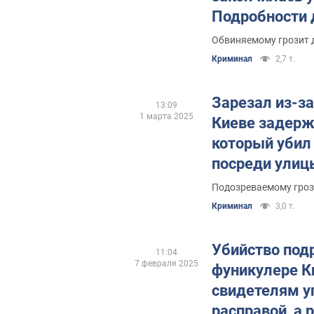
Подробности 
Обвиняемому грозит 
Криминал
2,7 т.
Зарезал из-за
13:09
1 марта 2025
Киеве задерж
который убил
посреди улиц
Подозреваемому гроз
Криминал
3,0 т.
Убийство под
11:04
7 февраля 2025
фуникулере К
свидетелям 
расправой, а 