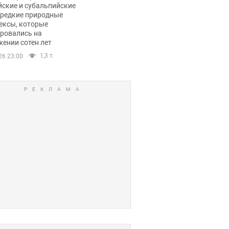
йские и субальпийские
 редкие природные
ексы, которые
ровались на
ении сотен лет
1,3 т.
26 23:00