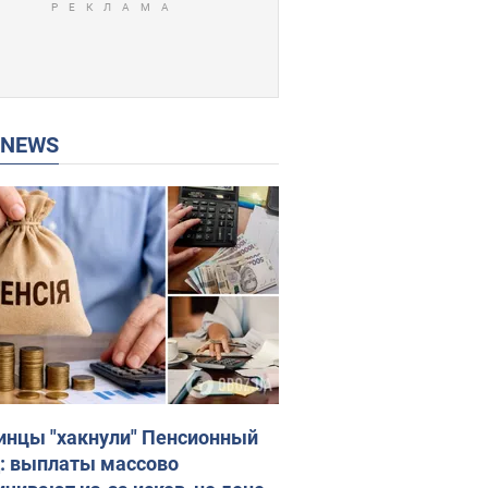
P NEWS
инцы "хакнули" Пенсионный
: выплаты массово