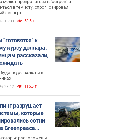
 может превратиться в "остров" и
иться в темноту, спрогнозировал
ый эксперт
59,5 т.
26 16:00
 "готовятся" к
му курсу доллара:
инцам рассказали,
 ожидать
будет курс валюты в
никах
115,5 т.
26 23:12
пинг разрушает
истемы, которые
ировались сотни
 в Greenpeace
ли тревогу
окогорье расположены