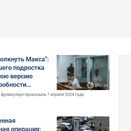
олкнуть Макса":
шего подростка
вою версию
робности
 фуникулере произошла 7 апреля 2024 года
енная
ая операция: