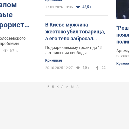
ралом
43,5 т.
17.03.2026 13:06
овые
рористе,
В Киеве мужчина
"Реш
жестоко убил товарища,
семь
появ
а его тело забросал
голосеевского
поли
еве
 проблемы
опавшими листьями.
Подозреваемому грозит до 15
подо
Артему
6,7 т.
5
Подробности и фото
лет лишения свободы
подр
заклю
Криминал
Кримин
4,0 т.
22
20.10.2025 12:27