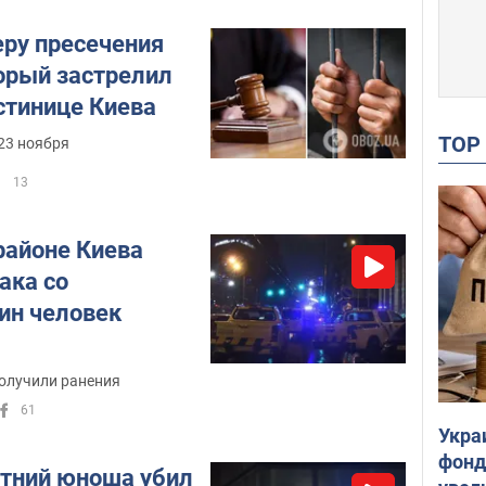
еру пресечения
орый застрелил
стинице Киева
TO
23 ноября
13
районе Киева
ака со
ин человек
получили ранения
61
Укра
фонд
етний юноша убил