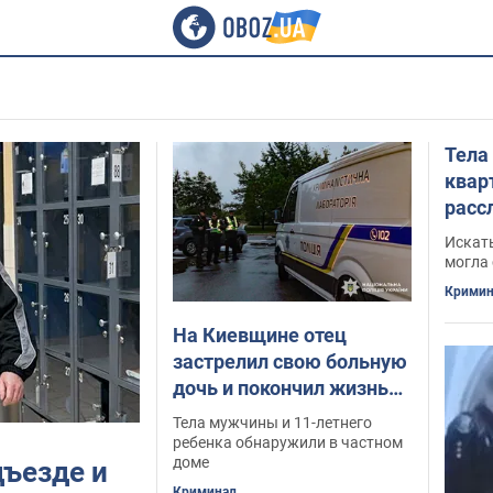
Тела
квар
расс
ее 1
Искать
могла 
Кримин
На Киевщине отец
застрелил свою больную
дочь и покончил жизнь
самоубийством: в
Тела мужчины и 11-летнего
полиции сообщили
ребенка обнаружили в частном
доме
дъезде и
подробности. Фото
Криминал