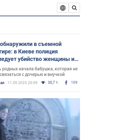
 обнаружили в съемной
тире: в Киеве полиция
ледует убийство женщины и
4-летней дочери. Фото
 родных начала бабушка, которая не
связаться с дочерью и внучкой
30,7 т.
109
ал
11.09.2025 20:09