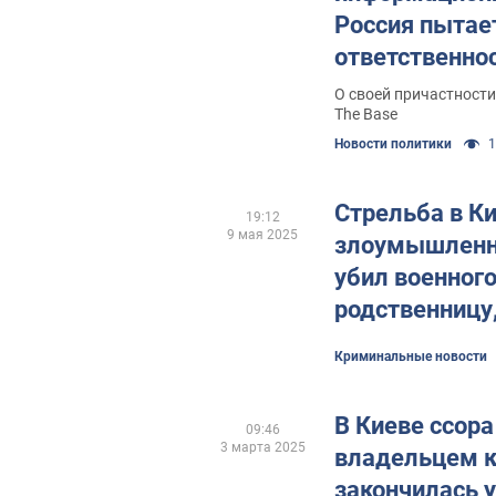
Россия пытае
ответственнос
Воронича на 
О своей причастности
The Base
Новости политики
1
Стрельба в Ки
19:12
9 мая 2025
злоумышленн
убил военного
родственницу
подозрении. Ф
Криминальные новости
В Киеве ссор
09:46
3 марта 2025
владельцем 
закончилась 