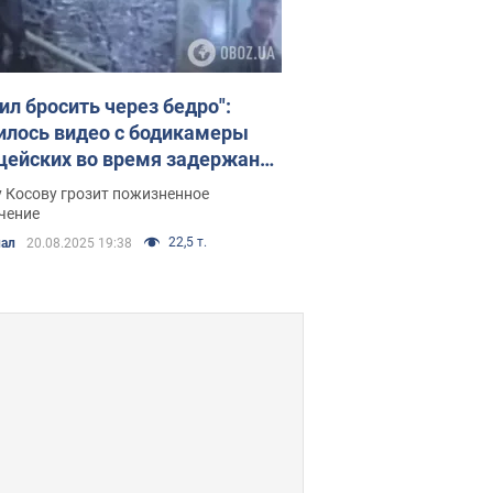
ил бросить через бедро":
илось видео с бодикамеры
цейских во время задержания
зреваемого в убийстве
 Косову грозит пожизненное
остка на фуникулере
чение
22,5 т.
ал
20.08.2025 19:38