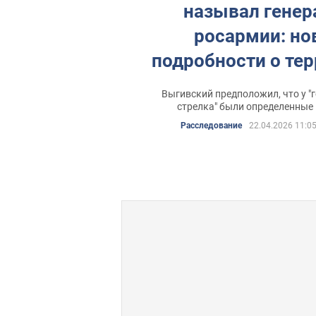
называл гене
росармии: н
подробности о тер
который убил 
Выгивский предположил, что у "
человек в Ки
стрелка" были определенные
Расследование
22.04.2026 11:0