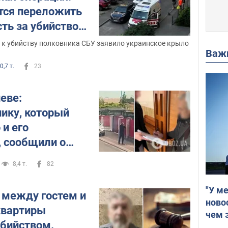
тся переложить
ть за убийство
других – ЦПД
 к убийству полковника СБУ заявило украинское крыло
Важ
0,7 т.
23
еве:
ику, который
 и его
, сообщили о
ото и видео
8,4 т.
82
"У м
а между гостем и
ново
квартиры
чем 
убийством.