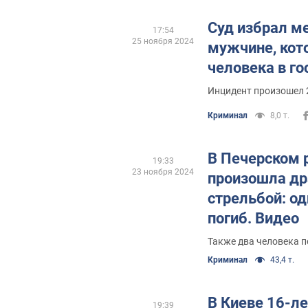
Суд избрал м
17:54
25 ноября 2024
мужчине, кот
человека в го
Инцидент произошел 
Криминал
8,0 т.
В Печерском 
19:33
23 ноября 2024
произошла др
стрельбой: од
погиб. Видео
Также два человека 
Криминал
43,4 т.
В Киеве 16-л
19:39