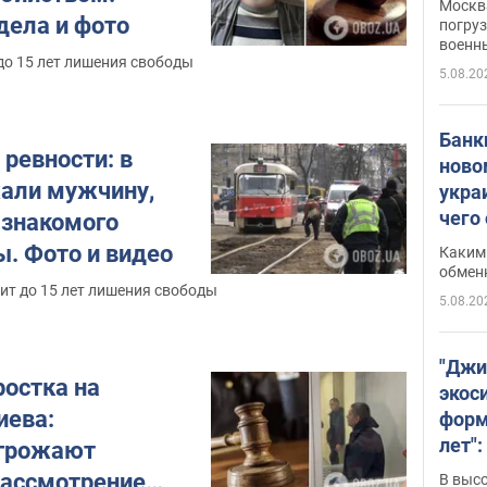
Москва
дела и фото
погруз
военн
до 15 лет лишения свободы
5.08.20
Банки
 ревности: в
ново
али мужчину,
укра
чего
 знакомого
ы. Фото и видео
Каким 
обмен
ит до 15 лет лишения свободы
5.08.20
"Джи
ростка на
экос
иева:
форм
лет":
угрожают
заби
рассмотрение
В выс