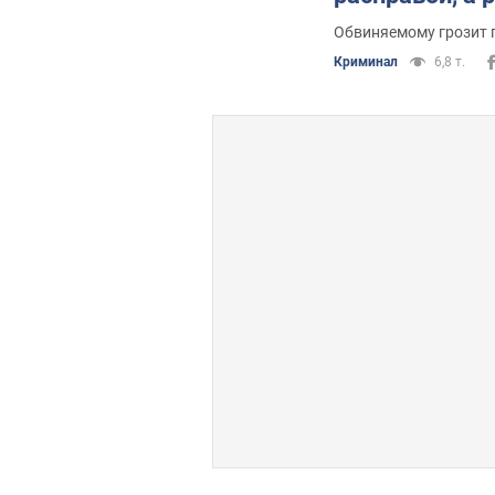
дела пытаютс
Обвиняемому грозит 
Криминал
6,8 т.