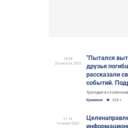
"Пытался выт
18:58
20 августа 2025
друзья погиб
рассказали с
событий. Под
заседания
Трагедия в столичном
Криминал
23,0 т.
Целенаправл
21:14
16 июля 2025
информационн