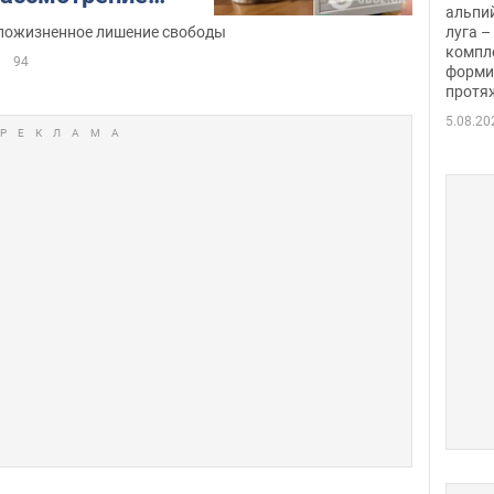
альпи
я затянуть
луга –
пожизненное лишение свободы
компл
94
форми
протяж
5.08.20