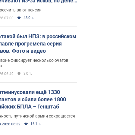
ичивают из-за исков, но денег
ватает
ересчитывают пенсии
43,0 т.
26 07:00
атакой был НПЗ: в российском
лавле прогремела серия
вов. Фото и видео
зоне фиксирует несколько очагов
а
3,0 т.
26 06:49
отминусовали ещё 1330
пантов и сбили более 1800
ийских БПЛА – Генштаб
нность путинской армии сокращается
16,1 т.
8.2026 06:32