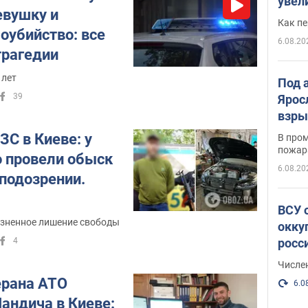
увел
вушку и
не х
Как п
оубийство: все
6.08.20
трагедии
 лет
Под 
39
Ярос
взры
ЗС в Киеве: у
В пром
пожар
 провели обыск
6.08.20
 подозрении.
ВСУ 
зненное лишение свободы
окку
4
росс
Числе
ерана АТО
6.0
андича в Киеве: