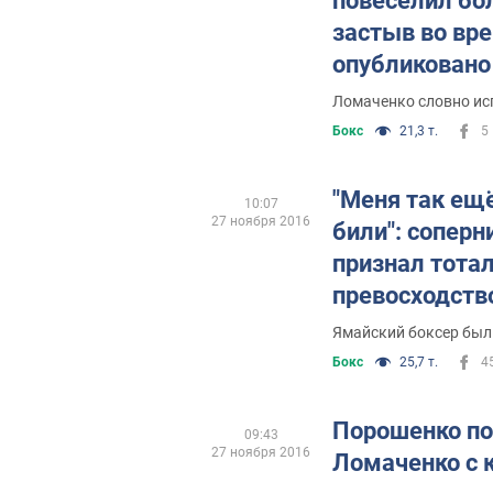
повеселил бо
застыв во вре
опубликовано
Ломаченко словно ис
Бокс
21,3 т.
5
"Меня так ещё
10:07
27 ноября 2016
били": сопер
признал тота
превосходств
Ямайский боксер был
Бокс
25,7 т.
4
Порошенко п
09:43
27 ноября 2016
Ломаченко с 