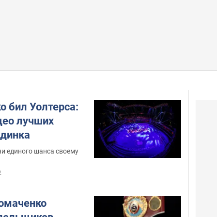
о бил Уолтерса:
део лучших
единка
ни единого шанса своему
2
Ломаченко