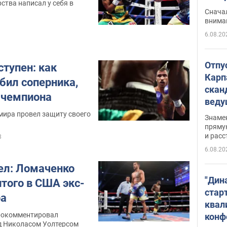
ства написал у себя в
"агр
Сначал
внима
6.08.20
Отпу
тупен: как
Карп
бил соперника,
скан
 чемпиона
вед
несп
мира провел защиту своего
Знаме
захе
пряму
и расс
8
6.08.20
ел: Ломаченко
"Дин
того в США экс-
стар
ра
квал
рокомментировал
конф
д Николасом Уолтерсом