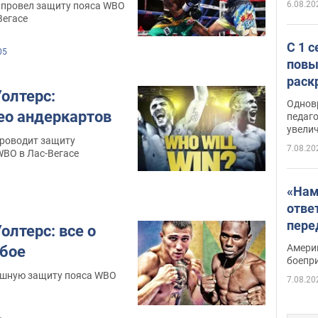
6.08.20
 провел защиту пояса WBO
Вегасе
С 1 
05
повы
раск
олтерс:
Однов
ео андеркартов
педаг
увелич
роводит защиту
7.08.20
WBO в Лас-Вегасе
«Нам
отве
пере
олтерс: все о
Patri
Амери
бое
боепр
ешную защиту пояса WBO
7.08.20