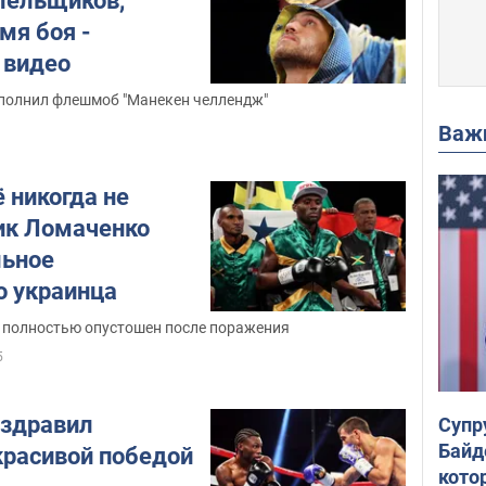
лельщиков,
мя боя -
 видео
полнил флешмоб "Манекен челлендж"
Важ
 никогда не
ник Ломаченко
льное
о украинца
 полностью опустошен после поражения
5
оздравил
Супр
Байд
красивой победой
кото