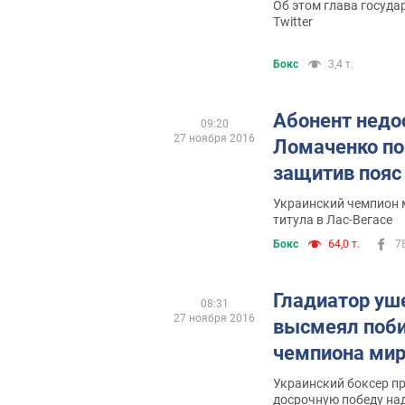
Об этом глава государ
Twitter
Бокс
3,4 т.
Абонент недос
09:20
27 ноября 2016
Ломаченко по
защитив пояс
Украинский чемпион 
титула в Лас-Вегасе
Бокс
64,0 т.
7
Гладиатор уш
08:31
27 ноября 2016
высмеял поби
чемпиона ми
Украинский боксер п
досрочную победу на