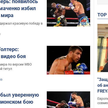
ерь: появилось
омаченко избил
TO
 мира
держал красивую победу в
3
олтерс:
 видео боя
мира по версии WBO
й титул
"Защ
89
об а
FREY
обыл уверенную
подд
Европ
пионском бою
совме