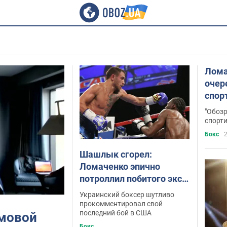
Лома
очер
спор
"Обозр
спорт
Бокс
2
Шашлык сгорел:
Ломаченко эпично
потроллил побитого экс-
чемпиона мира
Украинский боксер шутливо
прокомментировал свой
последний бой в США
умовой
Бокс