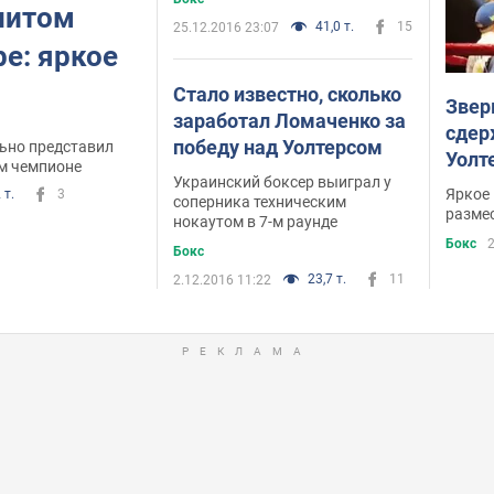
нитом
41,0 т.
15
25.12.2016 23:07
е: яркое
Стало известно, сколько
Звер
заработал Ломаченко за
сдер
победу над Уолтерсом
ьно представил
Уолт
м чемпионе
Украинский боксер выиграл у
Яркое 
 т.
3
соперника техническим
разме
нокаутом в 7-м раунде
Бокс
2
Бокс
23,7 т.
11
2.12.2016 11:22