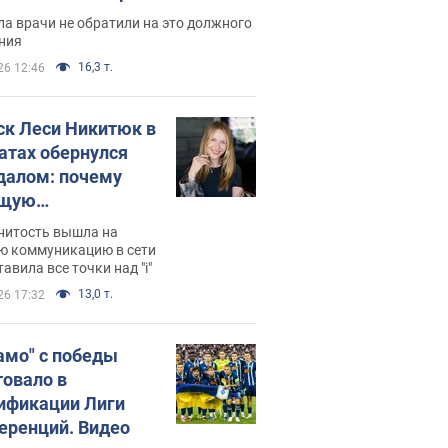
ессивном" раке
а врачи не обратили на это должного
ния
16,3 т.
26 12:46
ск Леси Никитюк в
атах обернулся
далом: почему
ущую
раведливо
нитость вышла на
йтили
ю коммуникацию в сети
тавила все точки над "i"
13,0 т.
26 17:32
амо" с победы
товало в
ификации Лиги
еренций. Видео