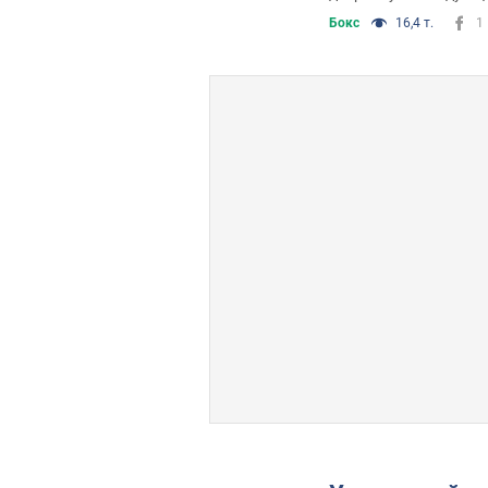
Бокс
16,4 т.
1