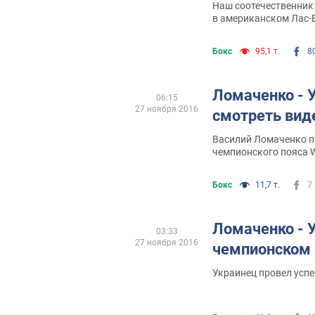
Наш соотечественник
в американском Лас-
Бокс
95,1 т.
8
Ломаченко - У
06:15
27 ноября 2016
смотреть вид
Василий Ломаченко п
чемпионского пояса 
Бокс
11,7 т.
7
Ломаченко - У
03:33
27 ноября 2016
чемпионском 
Украинец провел усп