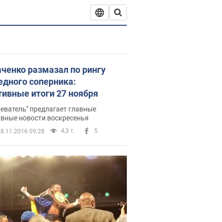
ченко размазал по рингу
едного соперника:
тивные итоги 27 ноября
еватель" предлагает главные
ивные новости воскресенья
4,3 т.
5
8.11.2016 09:28