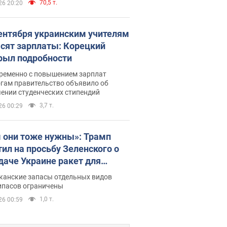
70,5 т.
26 20:20
сентября украинским учителям
сят зарплаты: Корецкий
рыл подробности
ременно с повышением зарплат
огам правительство объявило об
ении студенческих стипендий
3,7 т.
26 00:29
 они тоже нужны»: Трамп
тил на просьбу Зеленского о
даче Украине ракет для
ot
канские запасы отдельных видов
ипасов ограничены
1,0 т.
26 00:59