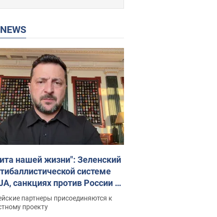
P NEWS
ита нашей жизни": Зеленский
нтибаллистической системе
JA, санкциях против России и
ержке аграриев. Видео
ейские партнеры присоединяются к
стному проекту