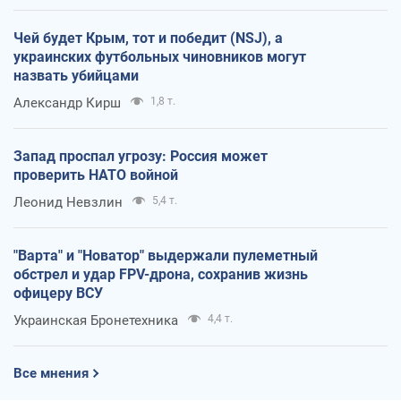
Чей будет Крым, тот и победит (NSJ), а
украинских футбольных чиновников могут
назвать убийцами
Александр Кирш
1,8 т.
Запад проспал угрозу: Россия может
проверить НАТО войной
Леонид Невзлин
5,4 т.
"Варта" и "Новатор" выдержали пулеметный
обстрел и удар FPV-дрона, сохранив жизнь
офицеру ВСУ
Украинская Бронетехника
4,4 т.
Все мнения