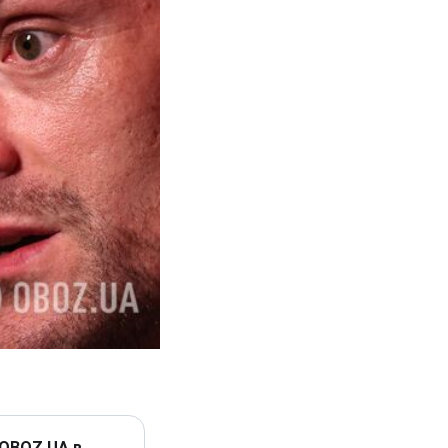
 OBOZ.UA в