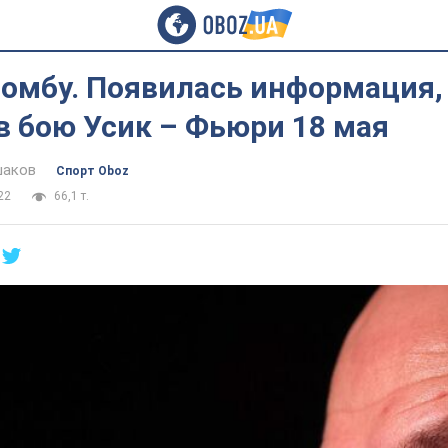
бомбу. Появилась информация,
в бою Усик – Фьюри 18 мая
шаков
Спорт Oboz
22
66,1 т.