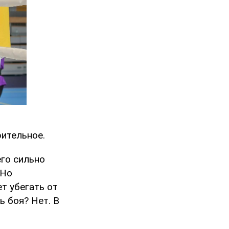
рительное.
его сильно
 Но
т убегать от
 боя? Нет. В