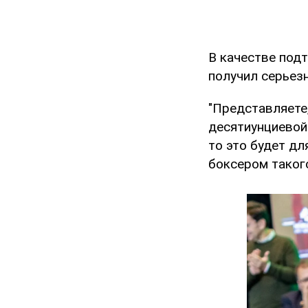
В качестве под
получил серьез
"Представляете,
десятиунциевой 
то это будет дл
боксером такого