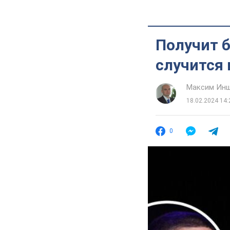
Получит 
случится 
Максим Ин
18.02.2024 14:
0