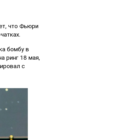
ет, что Фьюри
чатках.
ика бомбу в
а ринг 18 мая,
сировал с