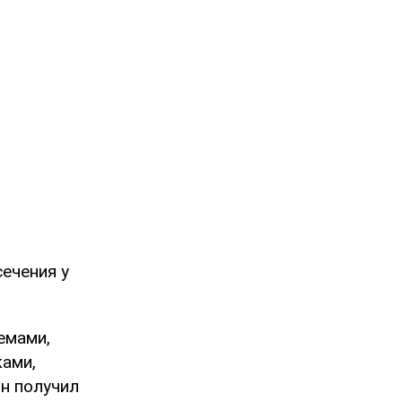
сечения у
емами,
ками,
н получил