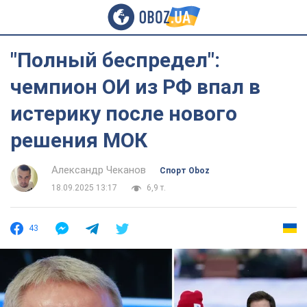
"Полный беспредел":
чемпион ОИ из РФ впал в
истерику после нового
решения МОК
Александр Чеканов
Спорт Oboz
18.09.2025 13:17
6,9 т.
43