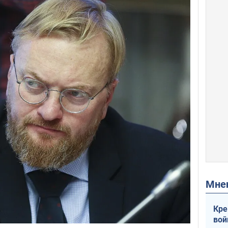
Мн
Кре
вой