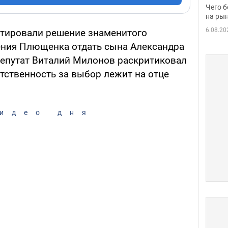
вака
Чего б
на рын
6.08.20
нтировали решение знаменитого
ения Плющенка отдать сына Александра
епутат Виталий Милонов раскритиковал
етственность за выбор лежит на отце
идео дня