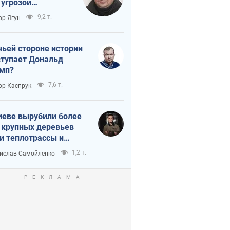
 угрозой
тическая
9,2 т.
ор Ягун
истика
чьей стороне истории
тупает Дональд
мп?
7,6 т.
ор Каспрук
иеве вырубили более
 крупных деревьев
и теплотрассы и
реки Генплану
1,2 т.
ислав Самойленко