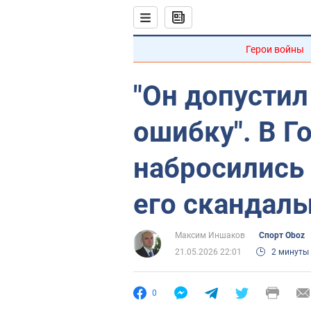
Герои войны
"Он допусти
ошибку". В Г
набросились
его скандал
Максим Иншаков
Спорт Oboz
21.05.2026 22:01
2 минуты
0