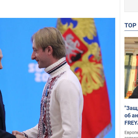
TO
"Защ
об а
FREY
подд
Европ
совме