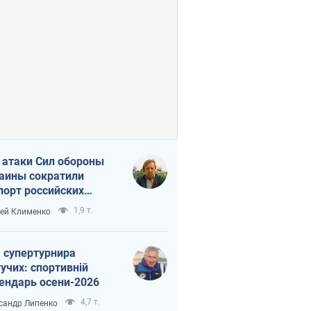
 атаки Сил обороны
аины сократили
порт российских
тепродуктов
1,9 т.
ей Клименко
 супертурнира
учих: спортивній
ендарь осени-2026
4,7 т.
сандр Липенко