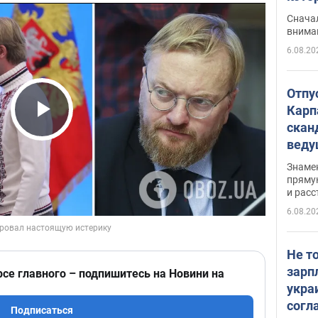
"агр
Сначал
внима
6.08.20
Отпу
Карп
скан
Play Video
вед
несп
Знаме
захе
пряму
и расс
6.08.20
Не т
зарп
рсе главного – подпишитесь на Новини на
укра
согл
Подписаться