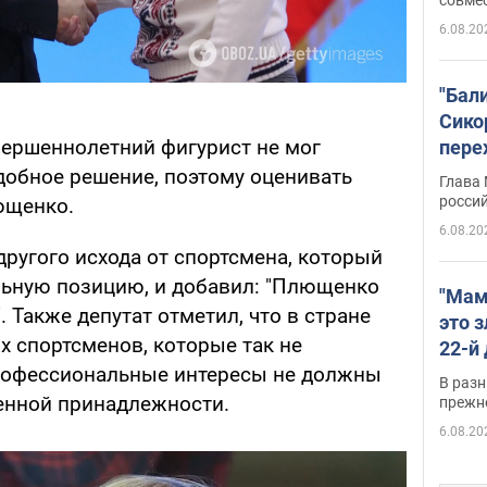
6.08.20
"Бал
Сико
ершеннолетний фигурист не мог
пере
Укра
добное решение, поэтому оценивать
Глава
росси
ющенко.
6.08.20
другого исхода от спортсмена, который
льную позицию, и добавил: "Плющенко
"Мам
 Также депутат отметил, что в стране
это 
х спортсменов, которые так не
22-й
 профессиональные интересы не должны
масс
В разн
возв
енной принадлежности.
прежн
виде
6.08.20