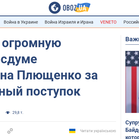
Война в Украине
Война Израиля и Ирана
VENETO
Россий
Важ
л огромную
осдуме
 на Плющенко за
ьный поступок
29,8 т.
Супр
Байд
Читати українською
кото