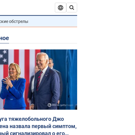
ские обстрелы
ное
уга тяжелобольного Джо
ена назвала первый симптом,
рый сигнализировал о его