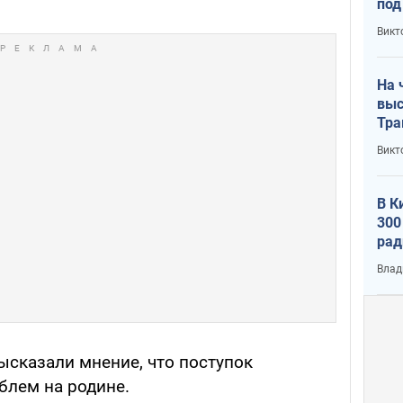
под
кри
Викт
лог
На 
выс
Тра
Викт
В К
300
рад
воп
Влад
ысказали мнение, что поступок
блем на родине.