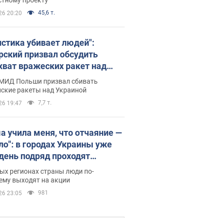
45,6 т.
26 20:20
истика убивает людей":
рский призвал обсудить
хват вражеских ракет над
иной
 МИД Польши призвал сбивать
йские ракеты над Украиной
7,7 т.
26 19:47
а учила меня, что отчаяние —
зло": в городах Украины уже
 день подряд проходят
овые митинги за
ых регионах страны люди по-
ращение Федорова. Фото и
ему выходят на акции
о
981
26 23:05