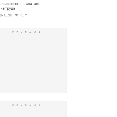
нсии
ольше всего не хватает
ке труда
3,0 т.
26 15:38