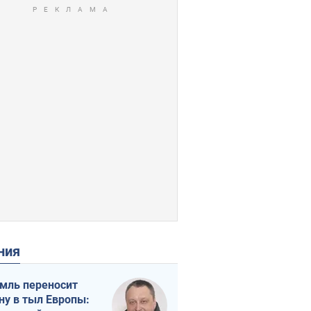
ения
мль переносит
ну в тыл Европы: