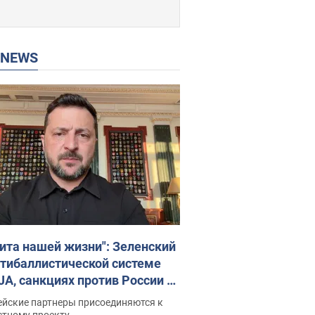
P NEWS
ита нашей жизни": Зеленский
нтибаллистической системе
JA, санкциях против России и
ержке аграриев. Видео
ейские партнеры присоединяются к
стному проекту