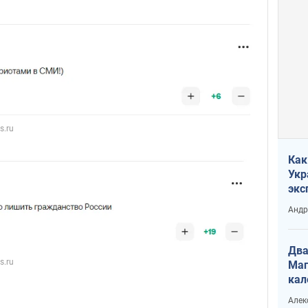
Как
Укр
экс
неф
Андр
Два
Маг
кал
Алек