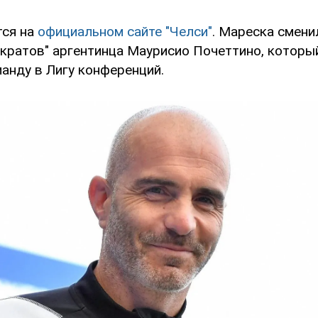
тся на
официальном сайте "Челси"
. Мареска смени
ократов" аргентинца Маурисио Почеттино, которы
анду в Лигу конференций.