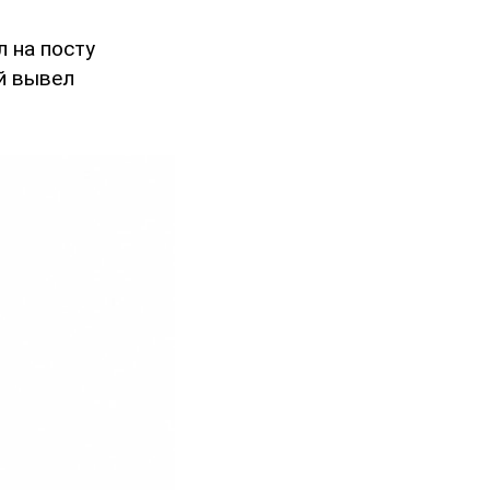
л на посту
й вывел