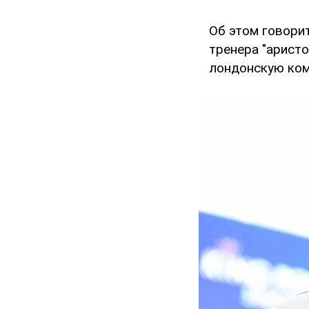
Об этом говори
тренера "арист
лондонскую ком