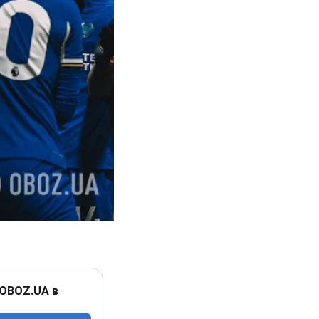
 OBOZ.UA в