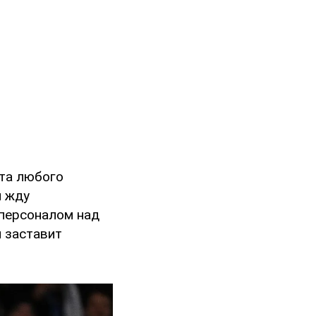
чта любого
м жду
 персоналом над
 заставит