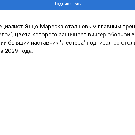
Подписаться
ециалист Энцо Мареска стал новым главным тре
елси", цвета которого защищает вингер сборной 
ний бывший наставник "Лестера" подписал со сто
а 2029 года.