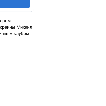
нером
Украины Михаил
личным клубом