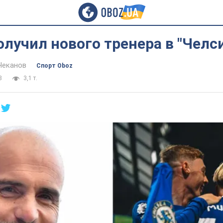
лучил нового тренера в "Челс
Чеканов
Спорт Oboz
8
3,1 т.