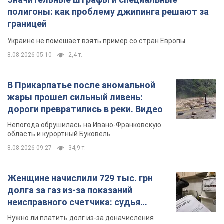
полигоны: как проблему джипинга решают за
границей
Украине не помешает взять пример со стран Европы
8.08.2026 05:10
2,4 т.
В Прикарпатье после аномальной
жары прошел сильный ливень:
дороги превратились в реки. Видео
Непогода обрушилась на Ивано-Франковскую
область и курортный Буковель
8.08.2026 09:27
34,9 т.
Женщине начислили 729 тыс. грн
долга за газ из-за показаний
неисправного счетчика: судья
вынес неожиданное решение
Нужно ли платить долг из-за доначисления