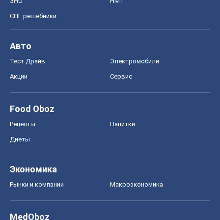
Диеты
Экономика
Рынки и компании
Mакроэкономика
MedOboz
Новости медицины
MAMACLUB
Шоу
Афиша
Сплетни
Красота
Мода
Женский Журнал