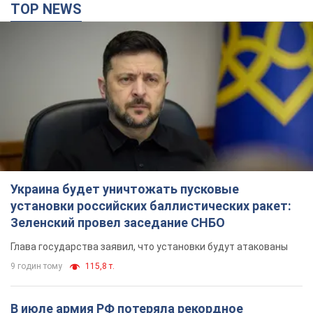
Украина будет уничтожать пусковые
установки российских баллистических ракет:
Зеленский провел заседание СНБО
Глава государства заявил, что установки будут атакованы
9 годин тому
115,8 т.
В июле армия РФ потеряла рекордное
количество БПЛА, лодок и катеров: в
Минобороны обнародовали статистику
В прошлом месяце также выросли потери РФ в живой силе и
танках, а также количество поражений на большом
расстоянии
7 годин тому
4,3 т.
"Нужны быстрые и нестандартные подходы":
Корецкий пообещал предоставить бизнесу
приоритетный доступ к имеющимся