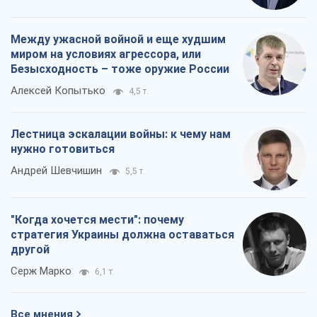
"Когда хочется мести": почему
стратегия Украины должна оставаться
другой
Серж Марко
6,1 т.
Все мнения
О компании
Команда
Правовая информация
Политика
конфиденциальности
Реклама на сайте
Документы
Редакционная политика
Журналисты OBOZ.UA на месте