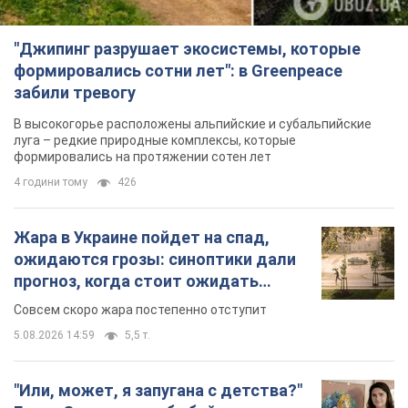
Жара в Украине пойдет на спад,
ожидаются грозы: синоптики дали
прогноз, когда стоит ожидать
изменения погоды
Совсем скоро жара постепенно отступит
5.08.2026 14:59
5,5 т.
"Или, может, я запугана с детства?"
Елена Зарецкая – об убийстве
бабушки-диссидентки Аллы
Горской, критике сына Стуса и
OBOZ.UA встретился с внучкой художницы-
бегстве в Португалию с пятью
диссидентки в Лиссабоне
детьми
5.08.2026 04:00
25,7 т.