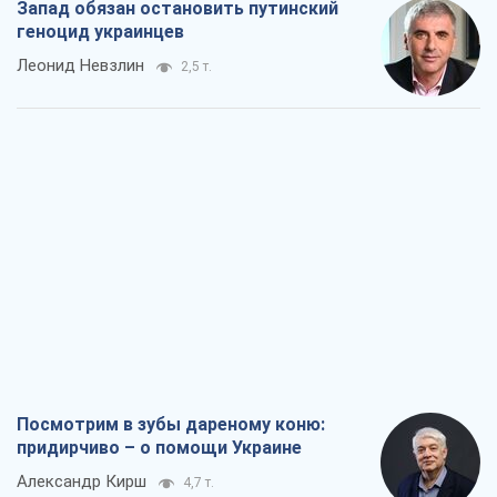
Посмотрим в зубы дареному коню:
придирчиво – о помощи Украине
Александр Кирш
4,7 т.
Между ужасной войной и еще худшим
миром на условиях агрессора, или
Безысходность – тоже оружие России
Алексей Копытько
4,5 т.
Лестница эскалации войны: к чему нам
нужно готовиться
Андрей Шевчишин
5,5 т.