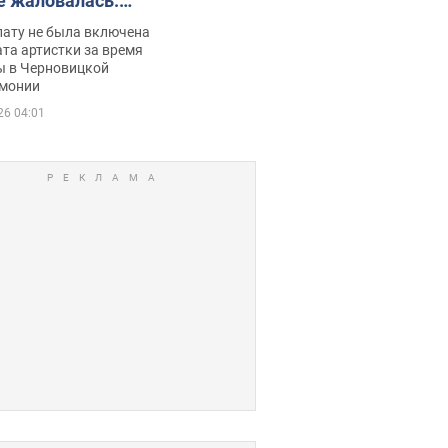
е жаловалась:
ько получала
лату не была включена
ца
та артистки за время
ы в Черновицкой
монии
26 04:01