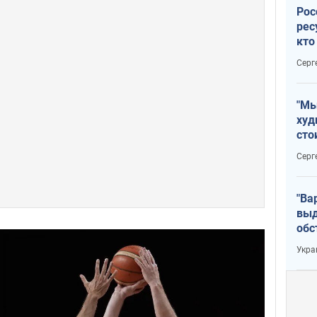
Рос
рес
кто
дик
Серг
"Мы
худ
сто
отч
Серг
рак
"Ва
выд
обс
дро
Укра
офи