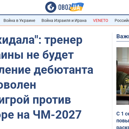
Война в Украине
Война Израиля и Ирана
VENETO
Россий
Важ
жидала": тренер
ины не будет
аление дебютанта
оволен
игрой против
оре на ЧМ-2027
С 1 
повы
раск