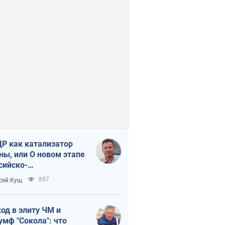
Р как катализатор
ны, или О новом этапе
сийско-
ерокорейского союза
897
сей Кущ
од в элиту ЧМ и
умф "Сокола": что