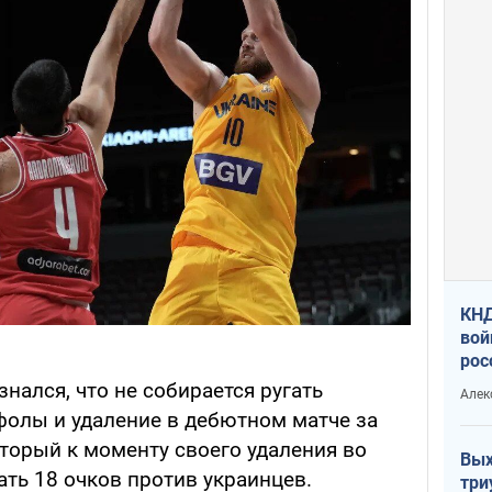
КНД
вой
рос
сев
нался, что не собирается ругать
Алек
фолы и удаление в дебютном матче за
оторый к моменту своего удаления во
Вых
ать 18 очков против украинцев.
три