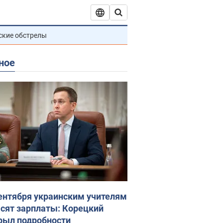
ские обстрелы
ное
сентября украинским учителям
сят зарплаты: Корецкий
рыл подробности