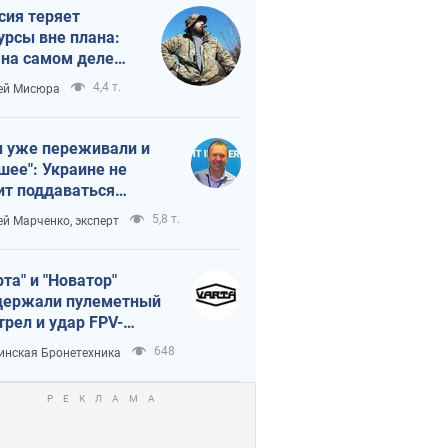
сия теряет
урсы вне плана:
 на самом деле
тует темп войны
4,4 т.
ей Мисюра
 уже переживали и
шее": Украине не
ит поддаваться
аянию из-за
5,8 т.
ей Марченко, эксперт
етного террора
рта" и "Новатор"
ержали пулеметный
трел и удар FPV-
на, сохранив жизнь
648
инская Бронетехника
церу ВСУ