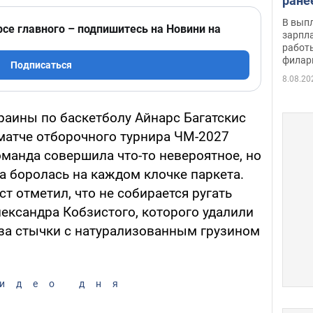
ране
скол
В вып
рсе главного – подпишитесь на Новини на
певи
зарпла
работ
филар
Подписаться
8.08.20
раины по баскетболу Айнарс Багатскис
 матче отборочного турнира ЧМ-2027
оманда совершила что-то невероятное, но
на боролась на каждом клочке паркета.
т отметил, что не собирается ругать
ександра Кобзистого, которого удалили
-за стычки с натурализованным грузином
идео дня