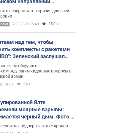
нском направлении
ический дискомфорт: как это
 это перерастает в кризис для всей
ось
ировки
13,0 т.
роект
7.08.2026 16:40
отаем над тем, чтобы
чить комплекты с ракетами
ПВО": Зеленский заслушал
ад Драпатого и объявил о
ности, он обсудил с
х мерах
окомандующим кадровые вопросы в
нской армии
2,6 т.
26 14:51
купированной Ялте
ремели мощные взрывы:
имается черный дым. Фото и
о
 вероятно, подвергся атаке дронов