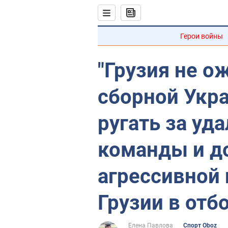
Герои войны
"Грузия не о
сборной Укра
ругать за уд
команды и д
агрессивной 
Грузии в отб
Елена Павлова
Спорт Oboz