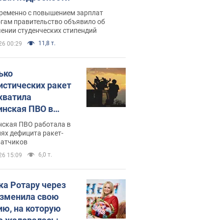
ременно с повышением зарплат
огам правительство объявило об
ении студенческих стипендий
11,8 т.
26 00:29
ько
истических ракет
хватила
инская ПВО в
: в Минобороны
нская ПВО работала в
али цифру
ях дефицита ракет-
ватчиков
6,0 т.
26 15:09
ка Ротару через
изменила свою
ию, на которую