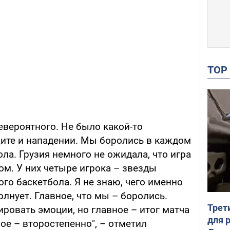
TO
евероятного. Не было какой-то
ите и нападении. Мы боролись в каждом
ола. Грузия немного не ожидала, что игра
м. У них четыре игрока – звезды
го баскетбола. Я не знаю, чего именно
олнует. Главное, что мы – боролись.
Трет
ровать эмоции, но главное – итог матча
для 
ное – второстепенно", – отметил