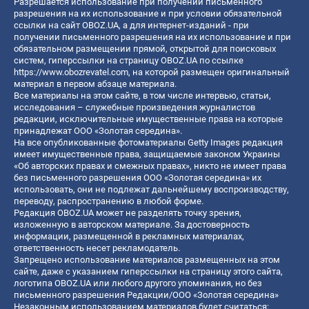
Разрешается использование при получении письменного
разрешения на их использование и при условии обязательной
ссылки на сайт OBOZ.UA, а для интернет-изданий - при
получении письменного разрешения на их использование и при
обязательном размещении прямой, открытой для поисковых
систем, гиперссылки на страницу OBOZ.UA по ссылке
https://www.obozrevatel.com
, на которой размещен оригинальный
материал в первом абзаце материала.
Все материалы на этом сайте, в том числе интервью, статьи,
исследования – служебные произведения журналистов
редакции, исключительные имущественные права на которые
принадлежат ООО «Золотая середина».
На все опубликованные фотоматериалы Getty Images редакция
имеет имущественные права, защищаемые законом Украины
«Об авторских правах и смежных правах», никто не имеет права
без письменного разрешения ООО «Золотая середина» их
использовать, они не подлежат дальнейшему воспроизводству,
переводу, распространению в любой форме.
Редакция OBOZ.UA может не разделять точку зрения,
изложенную в авторском материале. За достоверность
информации, размещенной в рекламных материалах,
ответственность несет рекламодатель.
Запрещено использование материалов размещенных на этом
сайте, даже с указанием гиперссылки на страницу этого сайта,
логотипа OBOZ.UA или любого другого упоминания, но без
письменного разрешения Редакции/ООО «Золотая середина»
Незаконным использованием материалов будет считаться: