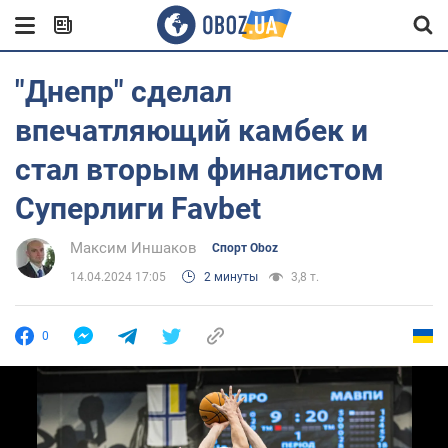
"Днепр" сделал
впечатляющий камбек и
стал вторым финалистом
Суперлиги Favbet
Максим Иншаков
Спорт Oboz
14.04.2024 17:05
2 минуты
3,8 т.
0