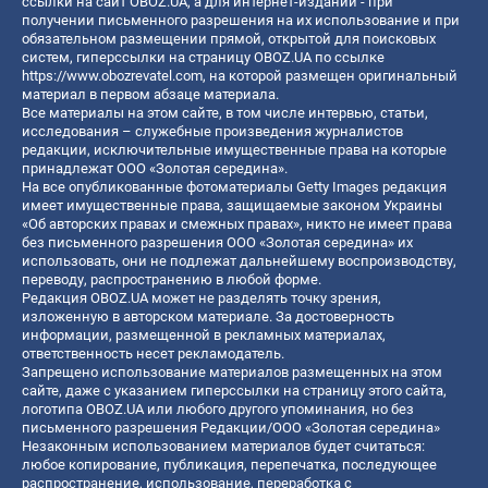
ссылки на сайт OBOZ.UA, а для интернет-изданий - при
получении письменного разрешения на их использование и при
обязательном размещении прямой, открытой для поисковых
систем, гиперссылки на страницу OBOZ.UA по ссылке
https://www.obozrevatel.com
, на которой размещен оригинальный
материал в первом абзаце материала.
Все материалы на этом сайте, в том числе интервью, статьи,
исследования – служебные произведения журналистов
редакции, исключительные имущественные права на которые
принадлежат ООО «Золотая середина».
На все опубликованные фотоматериалы Getty Images редакция
имеет имущественные права, защищаемые законом Украины
«Об авторских правах и смежных правах», никто не имеет права
без письменного разрешения ООО «Золотая середина» их
использовать, они не подлежат дальнейшему воспроизводству,
переводу, распространению в любой форме.
Редакция OBOZ.UA может не разделять точку зрения,
изложенную в авторском материале. За достоверность
информации, размещенной в рекламных материалах,
ответственность несет рекламодатель.
Запрещено использование материалов размещенных на этом
сайте, даже с указанием гиперссылки на страницу этого сайта,
логотипа OBOZ.UA или любого другого упоминания, но без
письменного разрешения Редакции/ООО «Золотая середина»
Незаконным использованием материалов будет считаться:
любое копирование, публикация, перепечатка, последующее
распространение, использование, переработка с