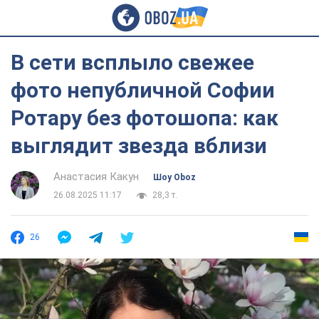
В сети всплыло свежее
фото непубличной Софии
Ротару без фотошопа: как
выглядит звезда вблизи
Анастасия Какун
Шоу Oboz
26.08.2025 11:17
28,3 т.
26