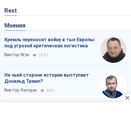
Rest
Мнения
Кремль переносит войну в тыл Европы:
под угрозой критическая логистика
Виктор Ягун
10,2 т.
На чьей стороне истории выступает
Дональд Трамп?
Виктор Каспрук
8,5 т.
О запланированной вырубке более 600
деревьев и теплотрассе: что
происходит на Теремках в Киеве