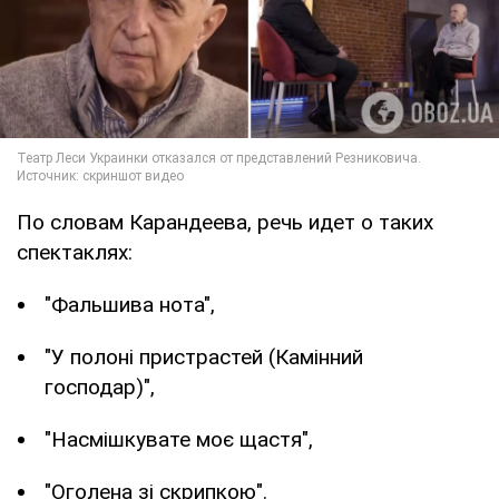
По словам Карандеева, речь идет о таких
спектаклях:
"Фальшива нота",
"У полоні пристрастей (Камінний
господар)",
"Насмішкувате моє щастя",
"Оголена зі скрипкою".