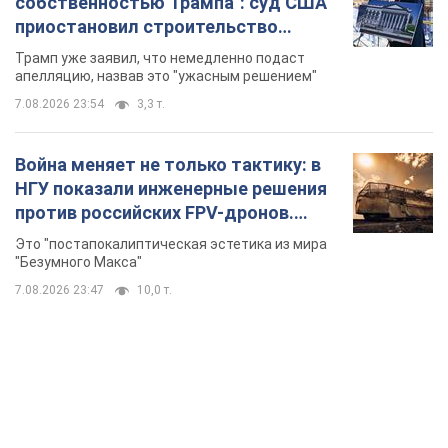
собственностью Трампа": суд США
приостановил строительство
бального зала стоимостью 400 млн
Трамп уже заявил, что немедленно подаст
долларов
апелляцию, назвав это "ужасным решением"
7.08.2026 23:54
3,3 т.
Война меняет не только тактику: в
НГУ показали инженерные решения
против российских FPV-дронов.
Фото
Это "постапокалиптическая эстетика из мира
"Безумного Макса"
7.08.2026 23:47
10,0 т.