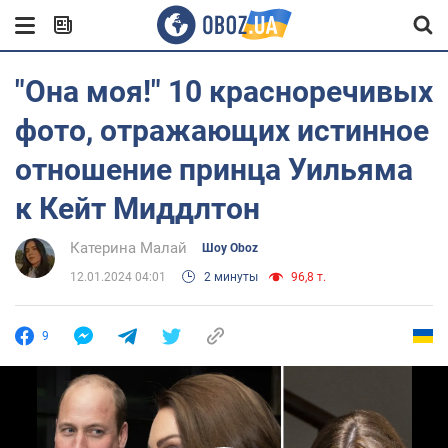
"Она моя!" 10 красноречивых
фото, отражающих истинное
отношение принца Уильяма
к Кейт Миддлтон
Катерина Малай
Шоу Oboz
12.01.2024 04:01
2 минуты
96,8 т.
9