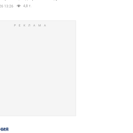
4,8 т.
26 13:26
ения