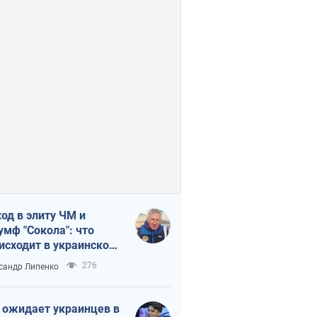
од в элиту ЧМ и
умф "Сокола": что
исходит в украинском
кее
276
сандр Липенко
 ожидает украинцев в