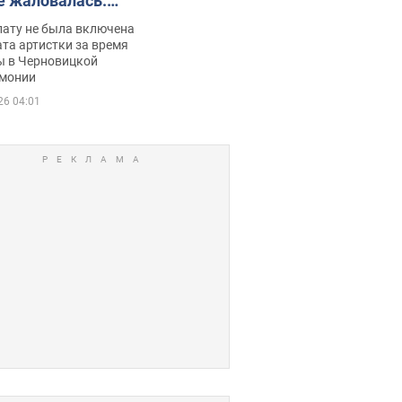
е жаловалась:
ько получала
лату не была включена
ца
та артистки за время
ы в Черновицкой
монии
26 04:01