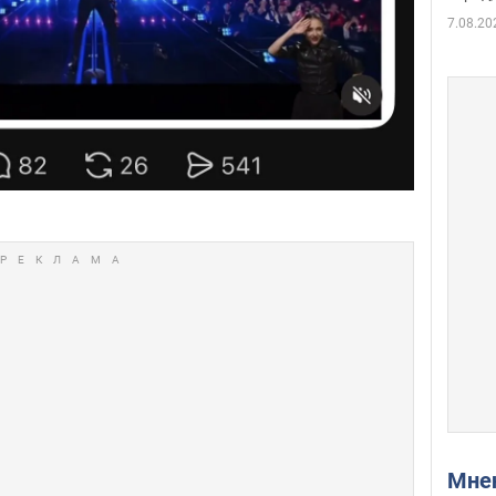
7.08.20
Мн