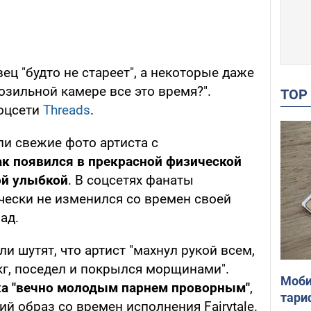
ец "будто не стареет", а некоторые даже
зильной камере все это время?".
TO
соцсети
Threads
.
ли свежие фото артиста с
к появился в прекрасной физической
ой улыбкой
. В соцсетях фанаты
чески не изменился со времен своей
ад.
и шутят, что артист "махнул рукой всем,
 кг, поседел и покрылся морщинами".
Моби
а "вечно молодым парнем проворным"
,
тари
й образ со времен исполнения Fairytale.