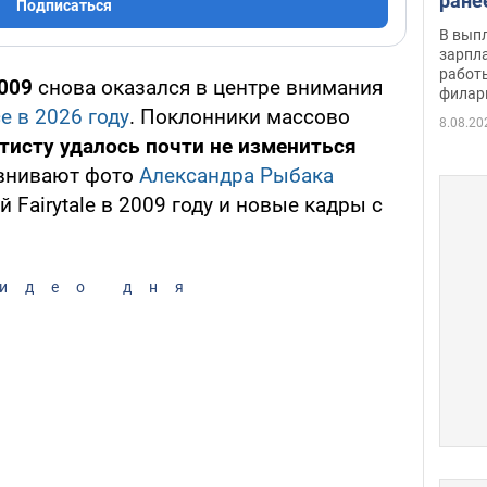
ране
Подписаться
скол
В вып
певи
зарпла
работ
009
снова оказался в центре внимания
филар
е в 2026 году
. Поклонники массово
8.08.20
ртисту удалось почти не измениться
равнивают фото
Александра Рыбака
 Fairytale в 2009 году и новые кадры с
идео дня