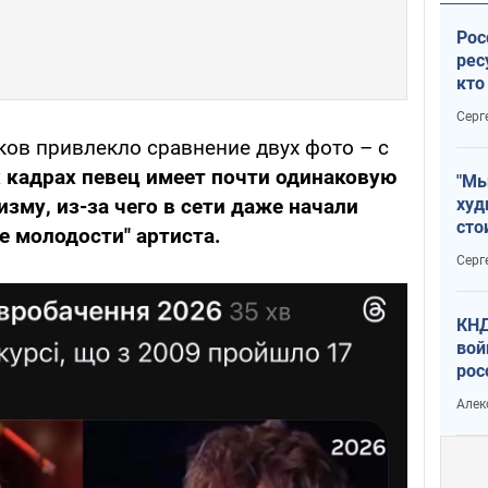
Рос
рес
кто
дик
Серг
ов привлекло сравнение двух фото – с
 кадрах певец имеет почти одинаковую
"Мы
зму, из-за чего в сети даже начали
худ
сто
е молодости" артиста.
отч
Серг
рак
КНД
вой
рос
сев
Алек