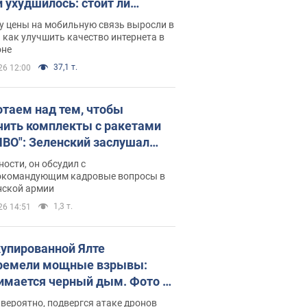
и ухудшилось: стоит ли
ваться на цены
у цены на мобильную связь выросли в
 как улучшить качество интернета в
оне
37,1 т.
26 12:00
отаем над тем, чтобы
чить комплекты с ракетами
ПВО": Зеленский заслушал
ад Драпатого и объявил о
ности, он обсудил с
х мерах
окомандующим кадровые вопросы в
нской армии
1,3 т.
26 14:51
купированной Ялте
ремели мощные взрывы:
имается черный дым. Фото и
о
 вероятно, подвергся атаке дронов