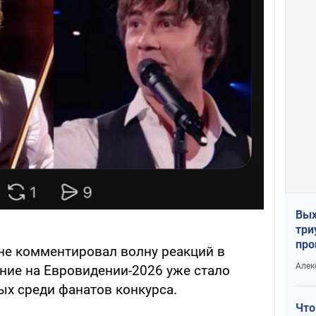
Вых
три
про
не комментировал волну реакций в
хок
Алек
ение на Евровидении-2026 уже стало
х среди фанатов конкурса.
Что