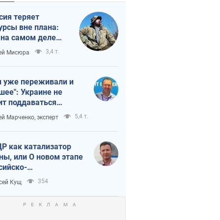
сия теряет
урсы вне плана:
 на самом деле
тует темп войны
3,4 т.
ей Мисюра
 уже переживали и
шее": Украине не
ит поддаваться
аянию из-за
5,4 т.
ей Марченко, эксперт
етного террора
Р как катализатор
ны, или О новом этапе
сийско-
ерокорейского союза
354
сей Кущ