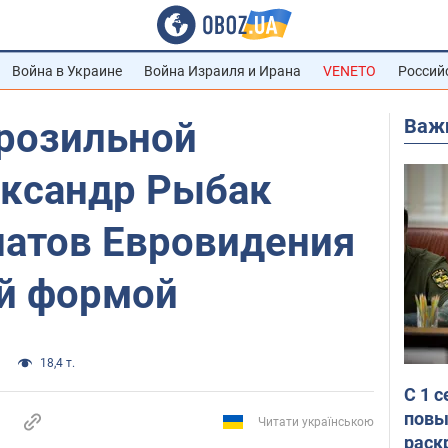
Война в Украине
Война Израиля и Ирана
VENETO
Россий
Важ
орозильной
ександр Рыбак
натов Евровидения
й формой
18,4 т.
С 1 
повы
Читати українською
раск