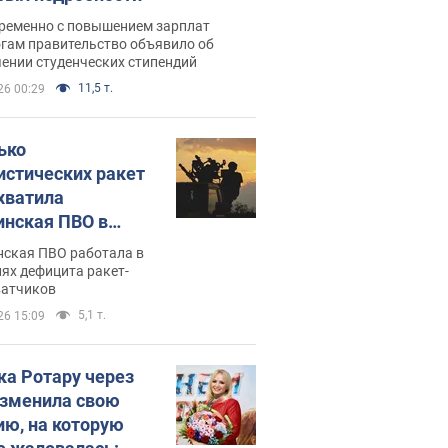
ременно с повышением зарплат
огам правительство объявило об
ении студенческих стипендий
11,5 т.
26 00:29
ько
истических ракет
хватила
инская ПВО в
: в Минобороны
нская ПВО работала в
али цифру
ях дефицита ракет-
ватчиков
5,1 т.
26 15:09
ка Ротару через
изменила свою
ию, на которую