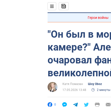
Герои войны
"Он был в м
камере?" Ал
очаровал фа
великолепно
Катя Помазан
Шоу Oboz
17.05.2026 13:48
2 минуты
0