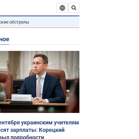
ские обстрелы
ное
сентября украинским учителям
сят зарплаты: Корецкий
рыл подробности