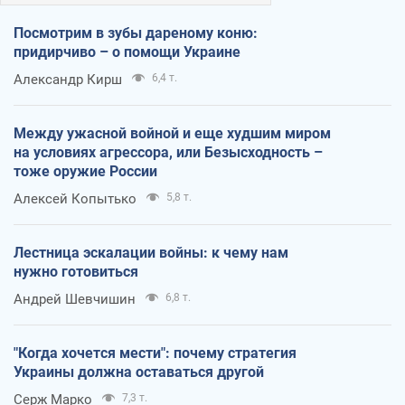
Посмотрим в зубы дареному коню:
придирчиво – о помощи Украине
Александр Кирш
6,4 т.
Между ужасной войной и еще худшим миром
на условиях агрессора, или Безысходность –
тоже оружие России
Алексей Копытько
5,8 т.
Лестница эскалации войны: к чему нам
нужно готовиться
Андрей Шевчишин
6,8 т.
"Когда хочется мести": почему стратегия
Украины должна оставаться другой
Серж Марко
7,3 т.