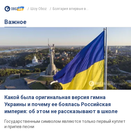
Какой была оригинальная версия гимна
Украины и почему ее боялась Российская
империя: об этом не рассказывают в школе
Государственным символом являются только первый куплет
и припев песни
7 часов назад
30,5 т.
Александру Пономареву – 53: что
известно о трех детях секс-
символа 90-х и как они выглядят
Несмотря на развитие карьеры, артист не
забывал о личном счастье