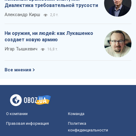
Все мнения
О компании
Команда
Правовая информация
Политика
конфиденциальности
Реклама на сайте
Документы
Редакционная политика
Журналисты OBOZ.UA на месте
событий
OBOZ.UA
Политика
Мир
Расследования