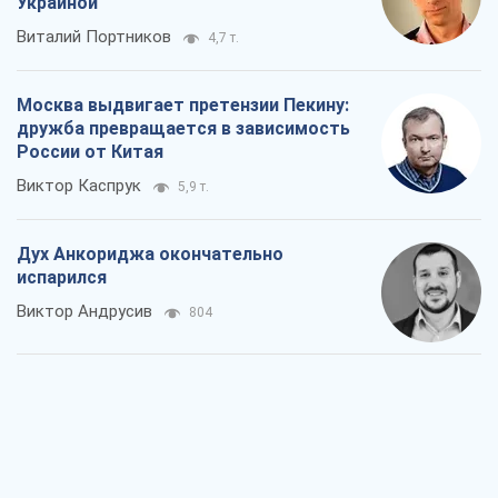
Дух Анкориджа окончательно
испарился
Виктор Андрусив
804
Война и медиа: политика перешла в
соцсети, а СМИ играют по правилам
YouTube