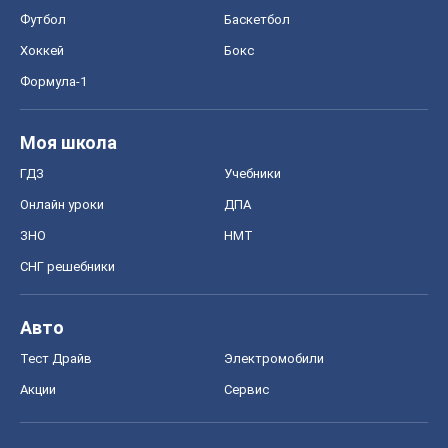
Онлайн уроки
ДПА
ЗНО
НМТ
СНГ решебники
Авто
Тест Драйв
Электромобили
Акции
Сервис
Food Oboz
Рецепты
Напитки
Диеты
Экономика
Рынки и компании
Mакроэкономика