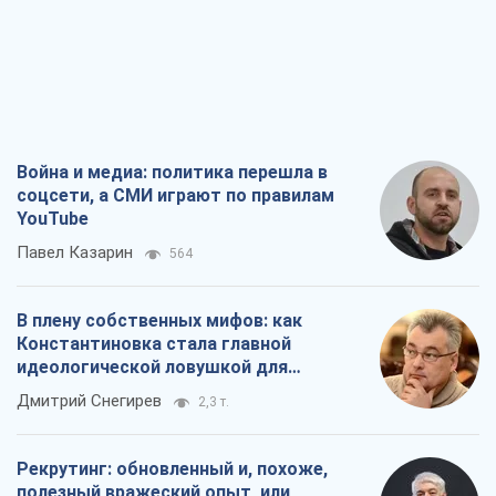
Павел Казарин
564
В плену собственных мифов: как
Константиновка стала главной
идеологической ловушкой для
российских оккупантов
Дмитрий Снегирев
2,3 т.
Рекрутинг: обновленный и, похоже,
полезный вражеский опыт, или
Диалектика требовательной трусости
Александр Кирш
2,0 т.
Ни оружия, ни людей: как Лукашенко
создает новую армию
Игар Тышкевич
16,8 т.