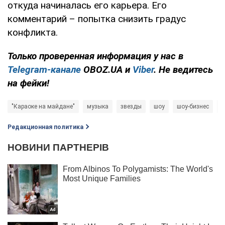
откуда начиналась его карьера. Его
комментарий – попытка снизить градус
конфликта.
Только проверенная информация у нас в
Telegram-канале
OBOZ.UA и
Viber
. Не ведитесь
на фейки!
"Караоке на майдане"
музыка
звезды
шоу
шоу-бизнес
И
Редакционная политика