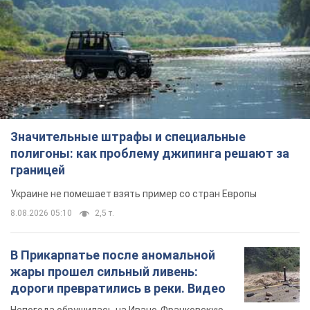
полигоны: как проблему джипинга решают за
границей
Украине не помешает взять пример со стран Европы
8.08.2026 05:10
2,5 т.
В Прикарпатье после аномальной
жары прошел сильный ливень:
дороги превратились в реки. Видео
Непогода обрушилась на Ивано-Франковскую
область и курортный Буковель
8.08.2026 09:27
36,0 т.
Женщине начислили 729 тыс. грн
долга за газ из-за показаний
неисправного счетчика: судья
вынес неожиданное решение
Нужно ли платить долг из-за доначисления