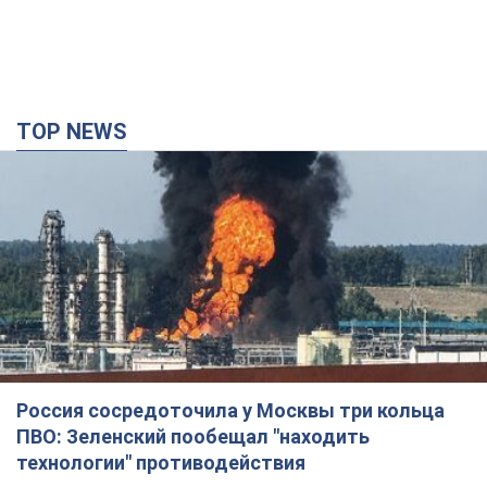
Россия сосредоточила у Москвы три кольца
ПВО: Зеленский пообещал "находить
технологии" противодействия
Президент заявил, что даже усовершенствованная система
противовоздушной обороны РФ не гарантирует защиты от
украинских ударов
7 годин тому
52,5 т.
Украина приобрела у Турции 70 баллистических
ракет и многое другое вооружение: в Госдепе
США обнародовали список