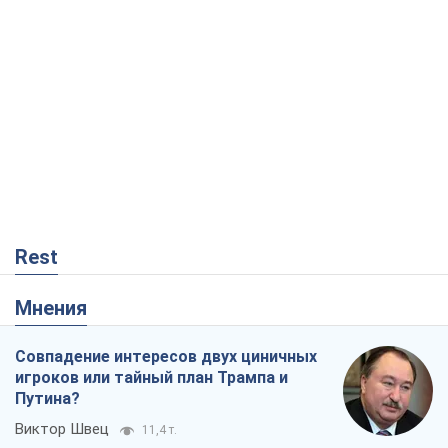
Rest
Мнения
Совпадение интересов двух циничных
игроков или тайный план Трампа и
Путина?
Виктор Швец
11,4 т.
Минск готовится к функционированию
в условиях масштабного военного
кризиса
Александр Левченко
16,5 т.
Ни оружия, ни людей: как Лукашенко