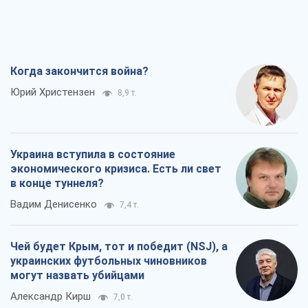
Украина вступила в состояние
экономического кризиса. Есть ли свет
в конце туннеля?
Вадим Денисенко
7,4 т.
Чей будет Крым, тот и победит (NSJ), а
украинских футбольных чиновников
могут назвать убийцами
Александр Кирш
7,0 т.
Запад проспал угрозу: Россия может
проверить НАТО войной
Леонид Невзлин
8,4 т.
Все мнения