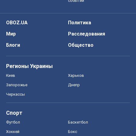
Регионы Украины
Киев
Харьков
Запорожье
Днепр
Черкассы
Спорт
Футбол
Баскетбол
Хоккей
Бокс
Формула-1
Моя школа
ГДЗ
Учебники
Онлайн уроки
ДПА
ЗНО
НМТ