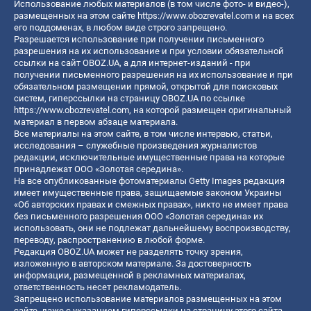
Использование любых материалов (в том числе фото- и видео-),
размещенных на этом сайте
https://www.obozrevatel.com
и на всех
его поддоменах, в любом виде строго запрещено.
Разрешается использование при получении письменного
разрешения на их использование и при условии обязательной
ссылки на сайт OBOZ.UA, а для интернет-изданий - при
получении письменного разрешения на их использование и при
обязательном размещении прямой, открытой для поисковых
систем, гиперссылки на страницу OBOZ.UA по ссылке
https://www.obozrevatel.com
, на которой размещен оригинальный
материал в первом абзаце материала.
Все материалы на этом сайте, в том числе интервью, статьи,
исследования – служебные произведения журналистов
редакции, исключительные имущественные права на которые
принадлежат ООО «Золотая середина».
На все опубликованные фотоматериалы Getty Images редакция
имеет имущественные права, защищаемые законом Украины
«Об авторских правах и смежных правах», никто не имеет права
без письменного разрешения ООО «Золотая середина» их
использовать, они не подлежат дальнейшему воспроизводству,
переводу, распространению в любой форме.
Редакция OBOZ.UA может не разделять точку зрения,
изложенную в авторском материале. За достоверность
информации, размещенной в рекламных материалах,
ответственность несет рекламодатель.
Запрещено использование материалов размещенных на этом
сайте, даже с указанием гиперссылки на страницу этого сайта,