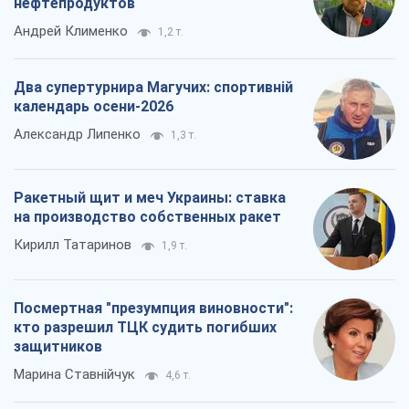
нефтепродуктов
Андрей Клименко
1,2 т.
Два супертурнира Магучих: спортивній
календарь осени-2026
Александр Липенко
1,3 т.
Ракетный щит и меч Украины: ставка
на производство собственных ракет
Кирилл Татаринов
1,9 т.
Посмертная "презумпция виновности":
кто разрешил ТЦК судить погибших
защитников
Марина Ставнійчук
4,6 т.