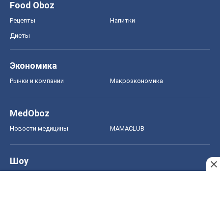
Food Oboz
Рецепты
Напитки
Диеты
Экономика
Рынки и компании
Mакроэкономика
MedOboz
Новости медицины
MAMACLUB
Шоу
Афиша
Сплетни
Красота
Мода
Женский Журнал