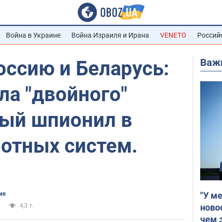
Война в Украине
Война Израиля и Ирана
VENETO
Россий
Важ
оссию и Беларусь:
ла "двойного"
рый шпионил в
лотных систем.
"У м
ие
ново
4,3 т.
чем 