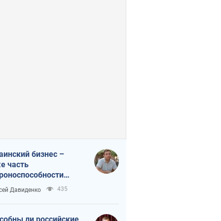
аинский бизнес –
е часть
роноспособности
аны. Не отдавайте их
435
сей Давиденко
ок чужим
собны ли российские