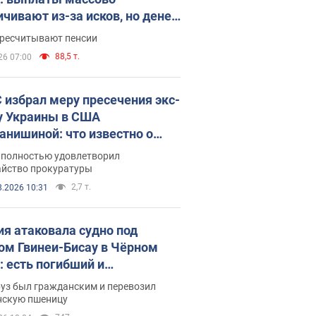
ичивают из-за исков, но денег
ватает
ересчитывают пенсии
88,5 т.
26 07:00
 избрал меру пресечения экс-
у Украины в США
анишиной: что известно о
е полностью удовлетворил
айство прокуратуры
2,7 т.
8.2026 10:31
ия атаковала судно под
ом Гвинеи-Бисау в Чёрном
: есть погибший и
радавшие
руз был гражданским и перевозил
нскую пшеницу