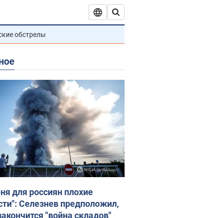
ские обстрелы
ное
еня для россиян плохие
сти": Селезнев предположил,
закончится "война складов"