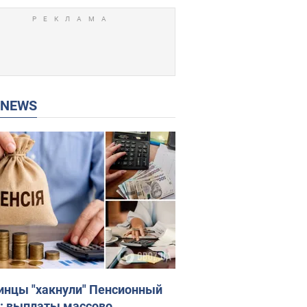
P NEWS
инцы "хакнули" Пенсионный
: выплаты массово