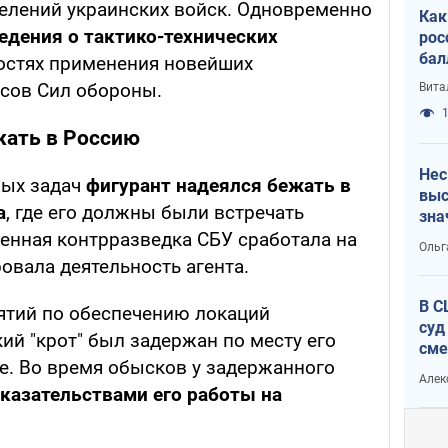
елений украинских войск. Одновременно
Как
едения о тактико-технических
рос
бал
остях применения новейших
сов Сил обороны.
Вита
1
жать в Россию
Нес
ных задач
фигурант надеялся бежать в
выс
а
, где его должны были встречать
зна
енная контрразведка СБУ сработала на
Ольг
овала деятельность агента.
В С
ятий по обеспечению локаций
суд
ий "крот" был задержан по месту его
сме
. Во время обысков у задержанного
Ата
Алек
казательствами его работы на