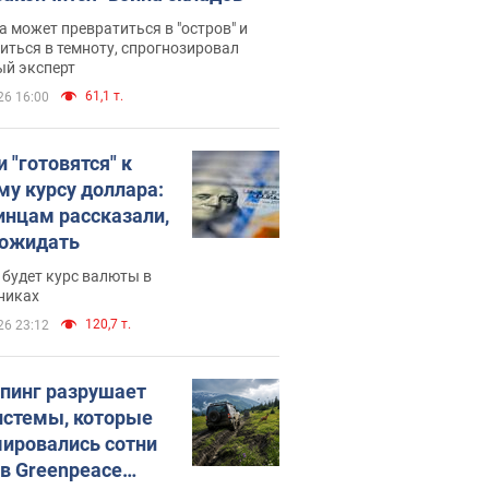
 может превратиться в "остров" и
иться в темноту, спрогнозировал
ый эксперт
61,1 т.
26 16:00
 "готовятся" к
му курсу доллара:
инцам рассказали,
 ожидать
будет курс валюты в
никах
120,7 т.
26 23:12
пинг разрушает
истемы, которые
ировались сотни
 в Greenpeace