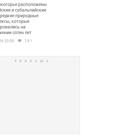
ли тревогу
окогорье расположены
йские и субальпийские
 редкие природные
ексы, которые
ровались на
ении сотен лет
1,6 т.
26 23:00