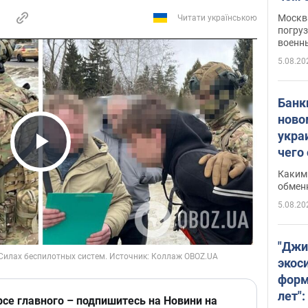
Москва
Читати українською
погруз
военн
5.08.20
Банки
ново
укра
чего
Play Video
Каким 
обмен
5.08.20
"Джи
экос
форм
лет":
рсе главного – подпишитесь на Новини на