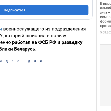
заби
В выс
альпи
Подписаться
луга –
компл
форми
протяж
ли
военнослужащего из подразделения
5.08.20
У, который шпионил в пользу
менно
работал на ФСБ РФ и разведку
блики Беларусь.
идео дня