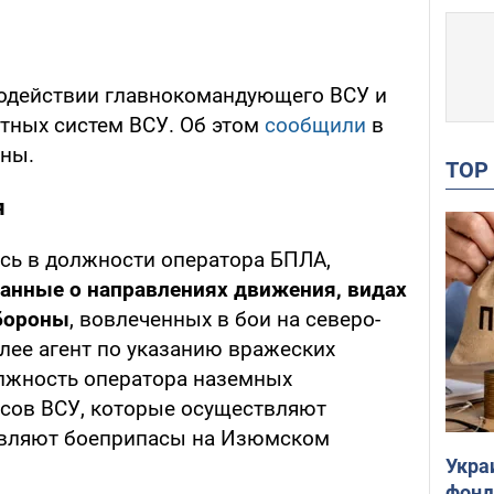
содействии главнокомандующего ВСУ и
тных систем ВСУ. Об этом
сообщили
в
ины.
TO
я
сь в должности оператора БПЛА,
данные о направлениях движения, видах
обороны
, вовлеченных в бои на северо-
лее агент по указанию вражеских
лжность оператора наземных
сов ВСУ, которые осуществляют
авляют боеприпасы на Изюмском
Укра
фонд