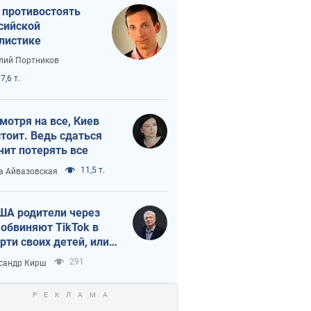
 противостоять
сийской
листике
лий Портников
7,6 т.
мотря на все, Киев
тоит. Ведь сдаться
чит потерять все
11,5 т.
а Айвазовская
ША родители через
 обвиняют TikTok в
рти своих детей, или
ка КНР на молодежь
291
сандр Кирш