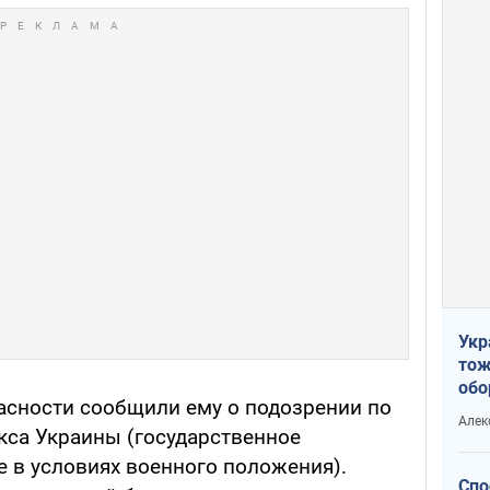
Укр
тож
обо
сности сообщили ему о подозрении по
стр
Алек
рын
декса Украины (государственное
е в условиях военного положения).
Спо