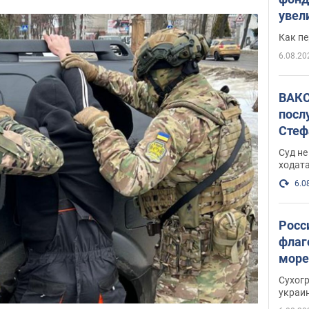
увел
не х
Как п
6.08.20
ВАКС
посл
Стеф
деле
Суд н
ходат
6.0
Росс
флаг
море
пост
Сухог
украи