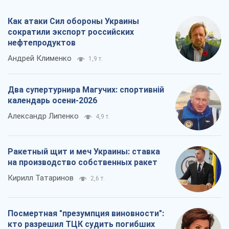
Как атаки Сил обороны Украины
сократили экспорт российских
нефтепродуктов
Андрей Клименко
1,9 т.
Два супертурнира Магучих: спортивній
календарь осени-2026
Александр Липенко
4,9 т.
Ракетный щит и меч Украины: ставка
на производство собственных ракет
Кирилл Татаринов
2,6 т.
Посмертная "презумпция виновности":
кто разрешил ТЦК судить погибших