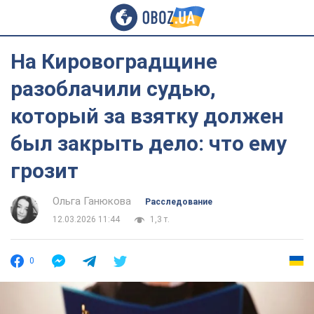
На Кировоградщине
разоблачили судью,
который за взятку должен
был закрыть дело: что ему
грозит
Ольга Ганюкова
Расследование
12.03.2026 11:44
1,3 т.
0