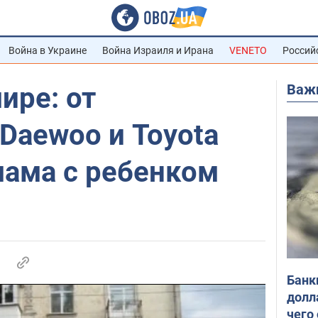
Война в Украине
Война Израиля и Ирана
VENETO
Россий
Важ
ире: от
Daewoo и Toyota
мама с ребенком
Банк
долл
чего