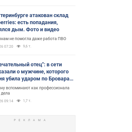
атеринбурге атакован склад
erries: есть попадания,
ялся дым. Фото и видео
янам не помогла даже работа ПВО
9,6 т.
26 07:20
ечательный отец": в сети
казали о мужчине, которого
ия убила ударом по Броварам.
ну вспоминают как профессионала
 дела
1,7 т.
26 09:14