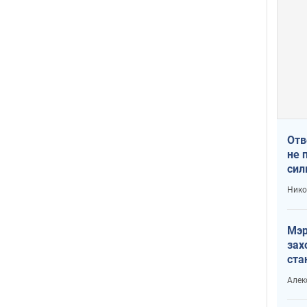
Отв
не 
сил
гос
Нико
Мэр
зах
ста
и н
Алек
рей