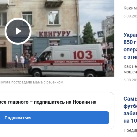
Каким
6.08.20
Укра
Play Video
850 
опер
с эт
Как не
мошен
6.08.20
Самы
рсе главного – подпишитесь на Новини на
футб
заби
Подписаться
на 1
Виде
Поеди