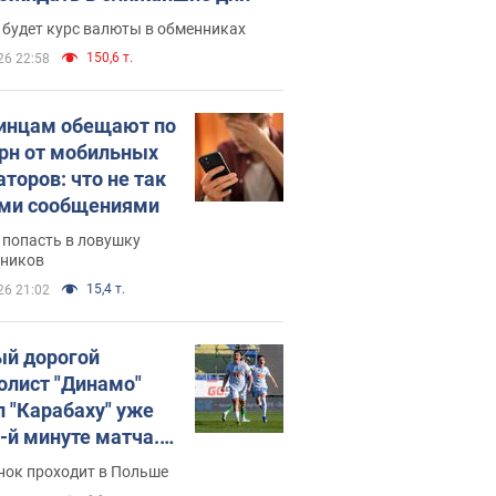
 будет курс валюты в обменниках
150,6 т.
26 22:58
инцам обещают по
грн от мобильных
аторов: что не так
ими сообщениями
 попасть в ловушку
ников
15,4 т.
26 21:02
й дорогой
олист "Динамо"
л "Карабаху" уже
0-й минуте матча.
о
нок проходит в Польше