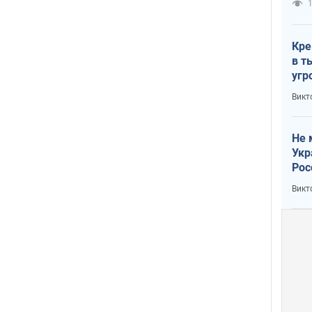
1
Кре
в т
угр
лог
Викт
Не 
Укр
Рос
Викт