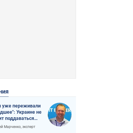
ения
 уже переживали
удшее": Украине не
ит поддаваться
аянию из-за
ей Марченко, эксперт
етного террора