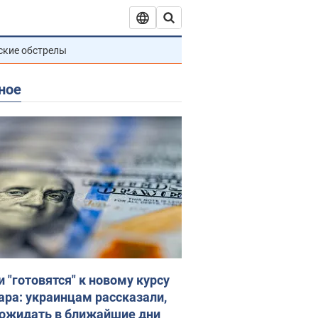
ские обстрелы
ное
и "готовятся" к новому курсу
ара: украинцам рассказали,
 ожидать в ближайшие дни