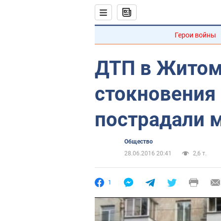
Герои войны
ДТП в Житом
стокновения 
пострадали 
Общество
28.06.2016 20:41
2,6 т.
1