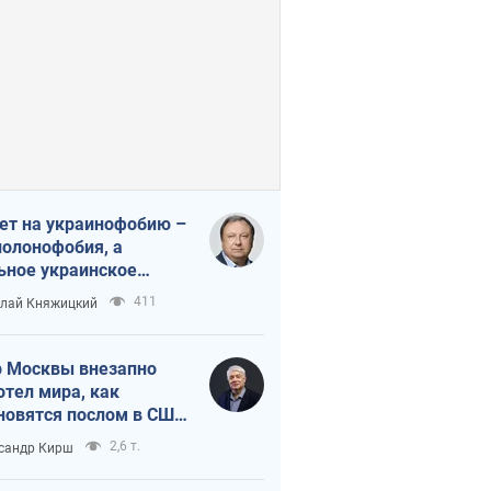
ет на украинофобию –
полонофобия, а
ьное украинское
ударство
411
лай Княжицкий
 Москвы внезапно
отел мира, как
новятся послом в США
овые украинские топ-
2,6 т.
сандр Кирш
тинги