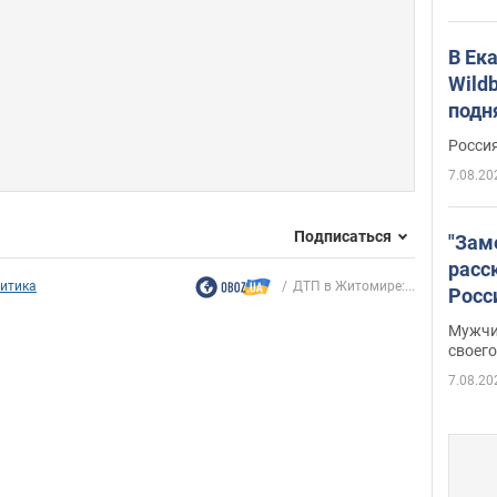
В Ек
Wildb
подн
Росси
7.08.20
Подписаться
"Зам
расс
итика
ДТП в Житомире:...
Росс
Фото
Мужчи
своего
7.08.20