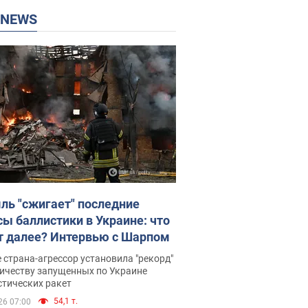
P NEWS
ль "сжигает" последние
сы баллистики в Украине: что
т далее? Интервью с Шарпом
 страна-агрессор установила "рекорд"
личеству запущенных по Украине
стических ракет
54,1 т.
26 07:00