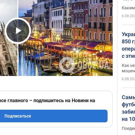
Каким
6.08.20
Укра
Play Video
850 
опер
с эт
Как не
мошен
6.08.20
Самы
рсе главного – подпишитесь на Новини на
футб
заби
Подписаться
на 1
Виде
Поеди