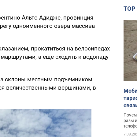
TO
рентино-Альто-Адидже, провинция
ерегу одноименного озера массива
олазанием, прокатиться на велосипедах
аршрутами, а еще сходить к водопаду
на склоны местным подъемником.
я величественными вершинами, в
Моби
тари
связ
жало
Почем
разы и
телеф
7.08.20