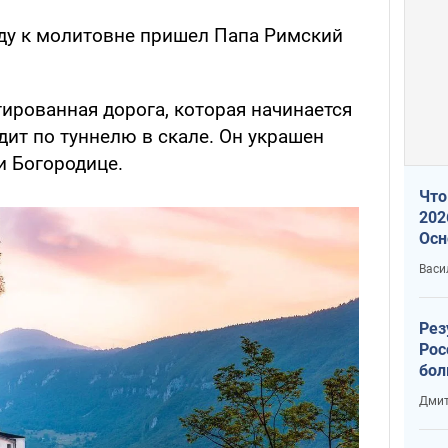
оду к молитовне пришел Папа Римский
ированная дорога, которая начинается
дит по туннелю в скале. Он украшен
и Богородице.
Что
202
Осн
нов
Васи
Рез
Рос
бол
Дмит