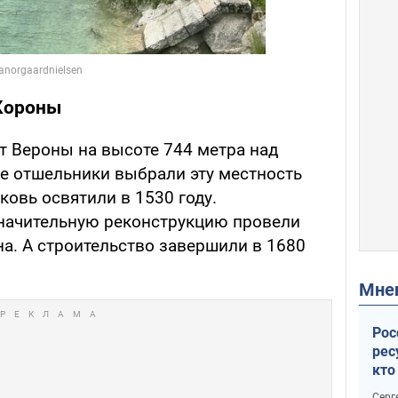
Короны
т Вероны на высоте 744 метра над
ке отшельники выбрали эту местность
овь освятили в 1530 году.
значительную реконструкцию провели
а. А строительство завершили в 1680
Мн
Рос
рес
кто
дик
Серг