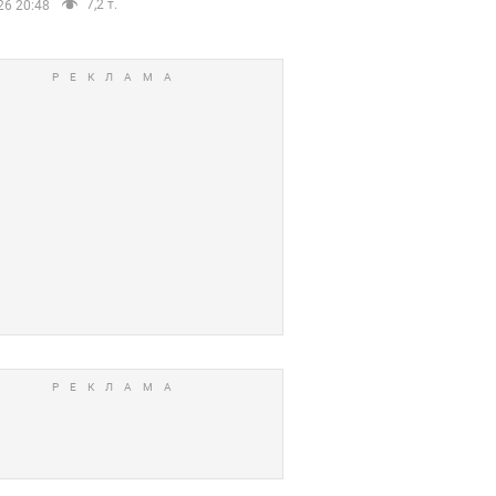
7,2 т.
26 20:48