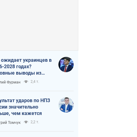
 ожидает украинцев в
6-2028 годах?
овные выводы из
ых прогнозов от НБУ
2,4 т.
лий Фурман
ультат ударов по НПЗ
сии значительно
ьше, чем кажется
2,2 т.
рий Томчук