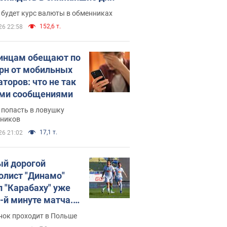
 будет курс валюты в обменниках
152,6 т.
26 22:58
инцам обещают по
грн от мобильных
аторов: что не так
ими сообщениями
 попасть в ловушку
ников
17,1 т.
26 21:02
й дорогой
олист "Динамо"
л "Карабаху" уже
0-й минуте матча.
о
нок проходит в Польше