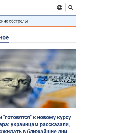
ские обстрелы
ное
и "готовятся" к новому курсу
ара: украинцам рассказали,
 ожидать в ближайшие дни