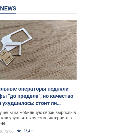
P NEWS
льные операторы подняли
фы "до предела", но качество
и ухудшилось: стоит ли
ваться на цены
у цены на мобильную связь выросли в
 как улучшить качество интернета в
оне
26,4 т.
26 12:00