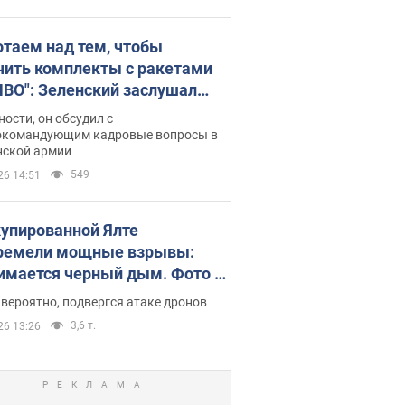
отаем над тем, чтобы
чить комплекты с ракетами
ПВО": Зеленский заслушал
ад Драпатого и объявил о
ности, он обсудил с
х мерах
окомандующим кадровые вопросы в
нской армии
549
26 14:51
купированной Ялте
ремели мощные взрывы:
имается черный дым. Фото и
о
 вероятно, подвергся атаке дронов
3,6 т.
26 13:26