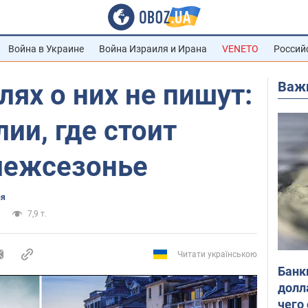
Война в Украине
Война Израиля и Ирана
VENETO
Россий
Важ
лях о них не пишут:
лии, где стоит
межсезонье
ия
7,9 т.
Читати українською
Банк
долл
чего