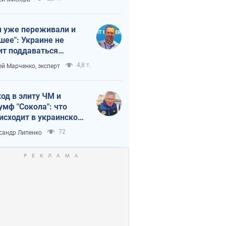
 уже переживали и
шее": Украине не
ит поддаваться
аянию из-за
4,8 т.
ей Марченко, эксперт
етного террора
од в элиту ЧМ и
умф "Сокола": что
исходит в украинском
кее
72
сандр Липенко