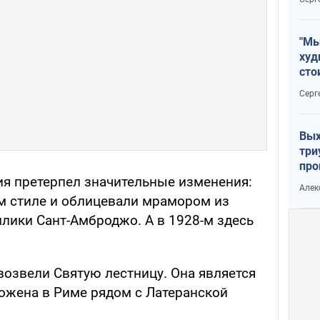
"Мы
худ
сто
отч
Серг
рак
Вых
три
про
ия претерпел значительные изменения:
хок
Алек
ом стиле и облицевали мрамором из
лики Сант-Амброджо. А в 1928-м здесь
возвели Святую лестницу. Она является
ложена в Риме рядом с Латеранской