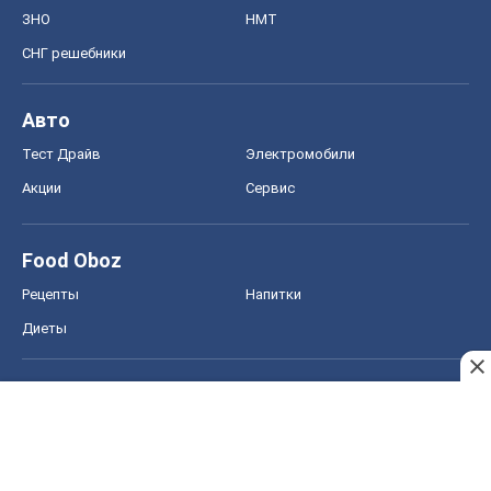
ЗНО
НМТ
СНГ решебники
Авто
Тест Драйв
Электромобили
Акции
Сервис
Food Oboz
Рецепты
Напитки
Диеты
Экономика
Рынки и компании
Mакроэкономика