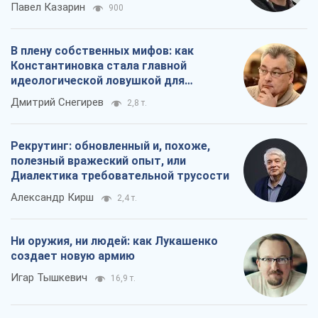
Павел Казарин
900
В плену собственных мифов: как
Константиновка стала главной
идеологической ловушкой для
российских оккупантов
Дмитрий Снегирев
2,8 т.
Рекрутинг: обновленный и, похоже,
полезный вражеский опыт, или
Диалектика требовательной трусости
Александр Кирш
2,4 т.
Ни оружия, ни людей: как Лукашенко
создает новую армию
Игар Тышкевич
16,9 т.