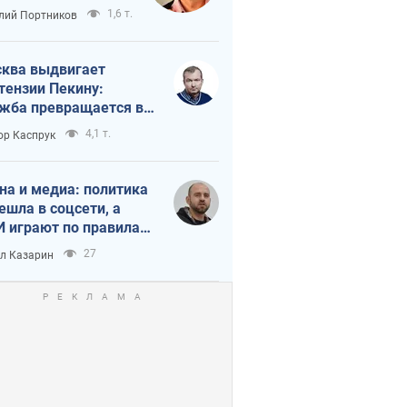
краиной
1,6 т.
лий Портников
ква выдвигает
тензии Пекину:
жба превращается в
исимость России от
4,1 т.
ор Каспрук
ая
на и медиа: политика
ешла в соцсети, а
 играют по правилам
Tube
27
л Казарин