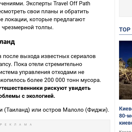
ениями. Эксперты Travel Off Path
смотреть свои планы и обратить
е локации, которые предлагают
 чрезмерной толпы.
TO
иланд
в после выхода известных сериалов
апсу. Пока отели стремительно
истема управления отходами не
акопилось более 200 000 тонн мусора.
путешественники рискуют увидеть
облемы с экологией.
Киев
и (Таиланд) или остров Малоло (Фиджи).
80-м
киев
оста
Какая 