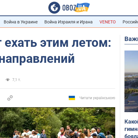
Война в Украине
Война Израиля и Ирана
VENETO
Россий
Важ
т ехать этим летом:
 направлений
7,1 т.
Читати українською
Како
гимн
боял