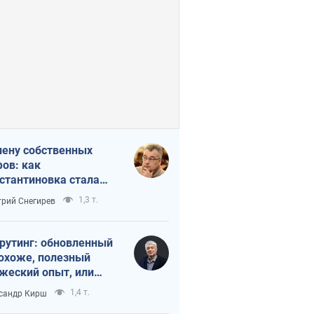
лену собственных
ов: как
стантиновка стала
вной идеологической
1,3 т.
рий Снегирев
ушкой для российских
упантов
рутинг: обновленный
похоже, полезный
жеский опыт, или
лектика
1,4 т.
сандр Кирш
бовательной трусости