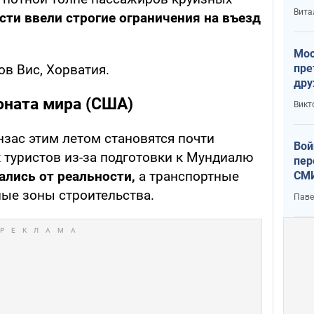
с У
Вита
асти ввели строгие ограничения на въезд
Мос
пре
в Вис, Хорватия.
дру
зав
оната мира (США)
Викт
Кит
нзас этим летом становятся почти
Вой
туристов из-за подготовки к Мундиалю
пер
ались от реальности,
а транспортные
СМИ
You
ые зоны строительства.
Паве