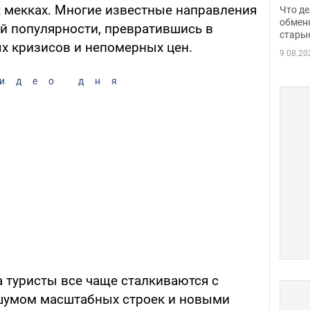
прин
х
мекках. Многие известные направления
Что де
обме
обмен
й популярности, превратившись в
стары
таки
х кризисов и непомерных цен.
9.08.20
идео дня
 туристы все чаще сталкиваются с
шумом масштабных строек и новыми