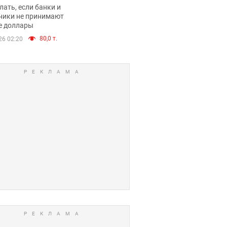
имают ли
лать, если банки и
нники и банки
ники не принимают
е доллары
е купюры
80,0 т.
26 02:20