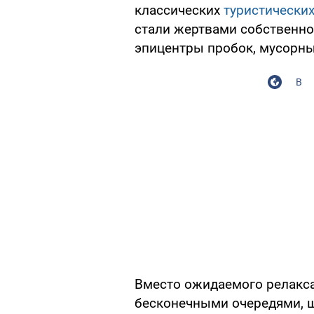
классических
туристически
стали жертвами собственно
эпицентры пробок, мусорны
В
Вместо ожидаемого релакса
бесконечными очередями, 