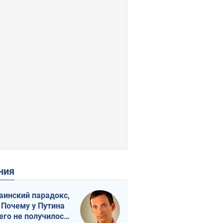
ения
аинский парадокс,
 Почему у Путина
его не получилось