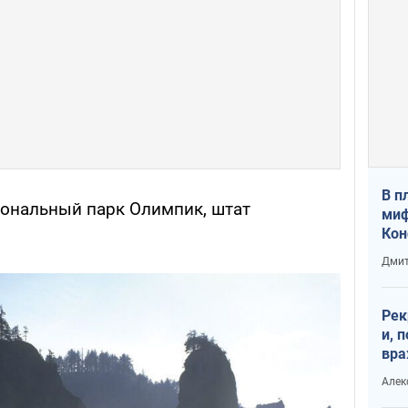
В п
ональный парк Олимпик, штат
миф
Кон
гла
Дмит
лов
окк
Рек
и, 
вра
Диа
Алек
тре