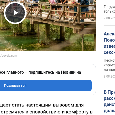
этом
Госуд
только
9.08.20
Play Video
Алек
Поно
изве
секс
как 
Несмо
карьер
лично
рсе главного – подпишитесь на Новини на
9.08.20
Подписаться
В Пр
расс
дейс
ещает стать настоящим вызовом для
долл
 стремятся к спокойствию и комфорту в