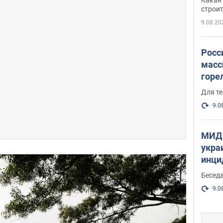
небо
строи
веру
9.08.20
Росс
масс
горе
есть
Для те
9.0
МИД 
укра
инци
прои
Беседа
9.0