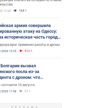
скреба "московского
тельства
ющего"
18,8 т.
26 12:00
ийская армия совершила
ированную атаку на Одессу:
ла историческая часть города,
 пострадавшие. Фото и видео
ррора враг применил ракеты и дроны
53,3 т.
8.2026 13:25
Болгарии вызвал
инского посла из-за
дента с дроном: что
зошло
 состоится 10 августа
3,5 т.
8.2026 11:58