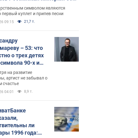
 не рассказывают в школе
арственным символом являются
 первый куплет и припев песни
21,7 т.
26 09:15
сандру
мареву – 53: что
стно о трех детях
-символа 90-х и
они выглядят
тря на развитие
ы, артист не забывал о
м счастье
8,9 т.
26 04:01
иватБанке
казали,
твительны ли
ары 1996 года: