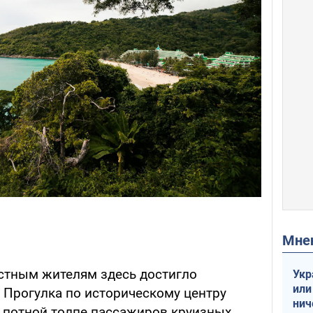
Мн
стным жителям здесь достигло
Укр
или
. Прогулка по историческому центру
нич
 потной толпе пассажиров круизных