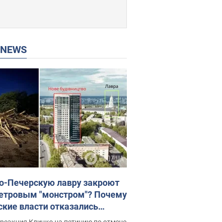
P NEWS
о-Печерскую лавру закроют
етровым "монстром"? Почему
ские власти отказались
новить строительство
реакция Кличко на петицию по отмене